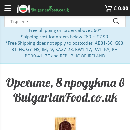
£
0.00
Free Shipping on orders above £60*
Shipping cost for orders below £60 is £7.99.
*Free Shipping does not apply to postcodes: AB31-56, G83,
BT, FK, GY, HS, IM, IV, KA27-28, KW1-17, PA1, PA, PH,
PO30-41, ZE and REPUBLIC OF IRELAND
Орехите, 8 продукта в
BulgarianFood.co.uk