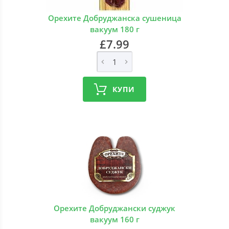
Орехите Добруджанска сушеница
вакуум 180 г
£7.99
КУПИ
Орехите Добруджански суджук
вакуум 160 г