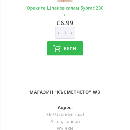
Орехите Шпеков салам Бургас 230
г
£6.99
КУПИ
МАГАЗИН "КЪСМЕТЧЕТО" W3
Адрес:
369 Uxbridge road
Acton, London
W3 9RH