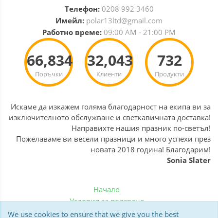
Телефон:
0208 992 3460
Имейл:
polar13ltd@gmail.com
Работно време:
09:00 AM - 21:00 PM
66,834
32,043
732
Поръчки
Клиенти
Продукти
Искаме да изкажем голяма благодарност на екипа ви за
изключителното обслужване и светкавичната доставка!
Направихте нашия празник по-светъл!
Пожелаваме ви весели празници и много успехи през
новата 2018 година! Благодарим!
Sonia Slater
Начало
Условия за ползване
Политика за бисквитки
We use cookies to ensure that we give you the best