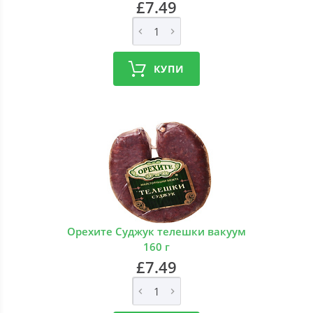
£7.49
КУПИ
Орехите Суджук телешки вакуум
160 г
£7.49