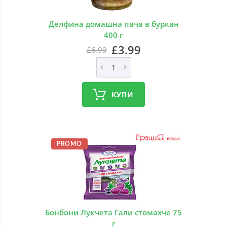
Делфина домашна пача в буркан
400 г
£3.99
£6.99
КУПИ
PROMO
Бонбони Лукчета Гали стомахче 75
г