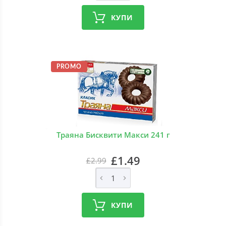
КУПИ
PROMO
Траяна Бисквити Макси 241 г
£1.49
£2.99
КУПИ