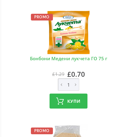
PROMO
Бонбони Медени лукчета ГО 75 г
£0.70
£1.29
КУПИ
PROMO