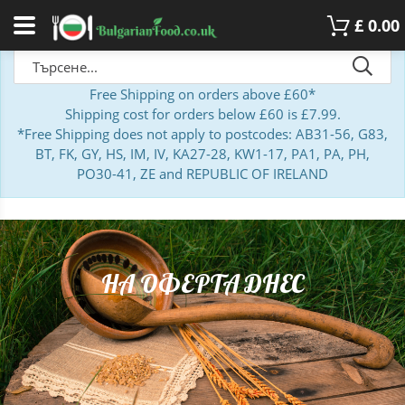
£
0.00
Free Shipping on orders above £60*
Shipping cost for orders below £60 is £7.99.
*Free Shipping does not apply to postcodes: AB31-56, G83,
BT, FK, GY, HS, IM, IV, KA27-28, KW1-17, PA1, PA, PH,
PO30-41, ZE and REPUBLIC OF IRELAND
НА ОФЕРТА ДНЕС