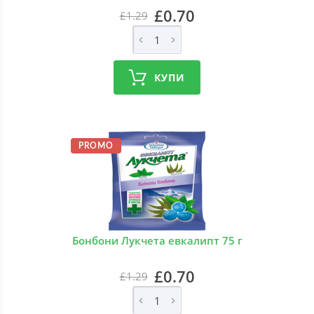
£0.70
£1.29
КУПИ
PROMO
Бонбони Лукчета евкалипт 75 г
£0.70
£1.29