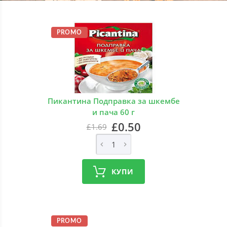
PROMO
Пикантина Подправка за шкембе
и пача 60 г
£0.50
£1.69
КУПИ
PROMO