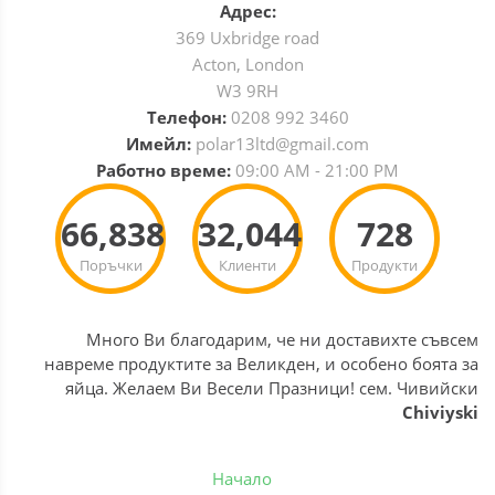
Адрес:
369 Uxbridge road
Acton, London
W3 9RH
Телефон:
0208 992 3460
Имейл:
polar13ltd@gmail.com
Работно време:
09:00 AM - 21:00 PM
66,838
32,044
728
Поръчки
Клиенти
Продукти
Много Ви благодарим, че ни доставихте съвсем
навреме продуктите за Великден, и особено боята за
яйца. Желаем Ви Весели Празници! сем. Чивийски
Chiviyski
Начало