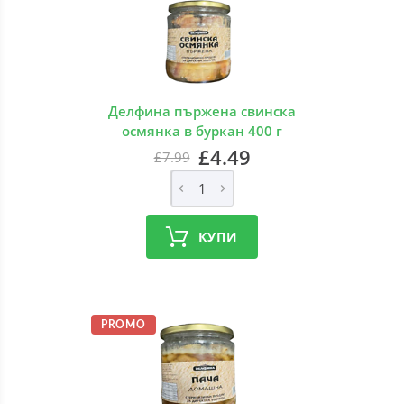
Делфина пържена свинска
осмянка в буркан 400 г
£4.49
£7.99
КУПИ
PROMO