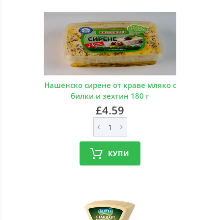
Нашенско сирене от краве мляко с
билки и зехтин 180 г
£4.59
КУПИ