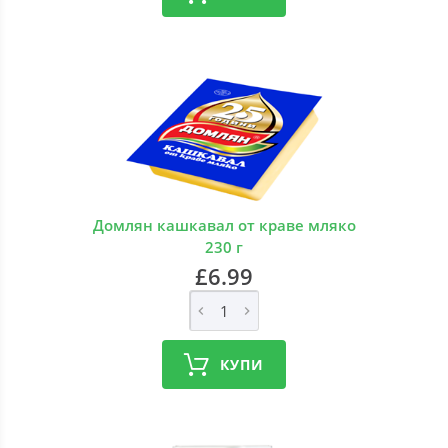
Домлян кашкавал от краве мляко
230 г
£6.99
КУПИ