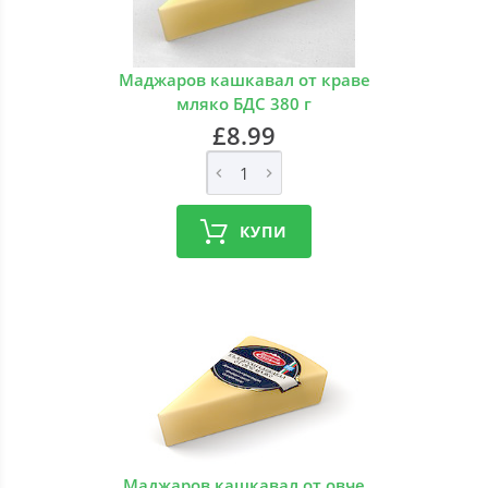
Маджаров кашкавал от краве
мляко БДС 380 г
£8.99
КУПИ
Маджаров кашкавал от овче