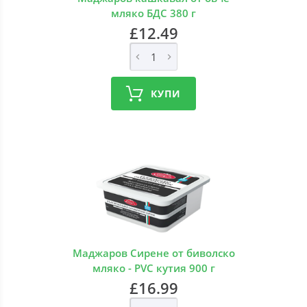
мляко БДС 380 г
£12.49
КУПИ
Маджаров Сирене от биволско
мляко - PVC кутия 900 г
£16.99