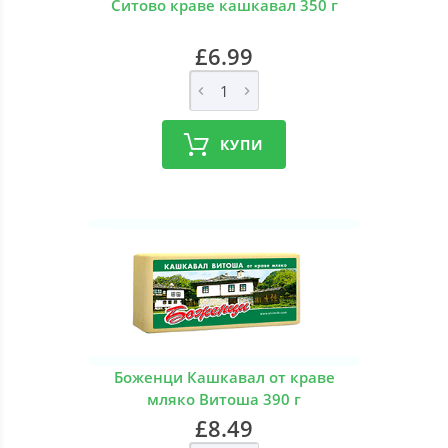
Ситово краве кашкавал 350 г
£6.99
КУПИ
Боженци Кашкавал от краве
мляко Витоша 390 г
£8.49