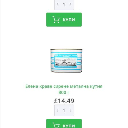
КУПИ
Елена краве сирене метална кутия
800 г
£14.49
КУПИ