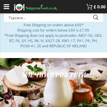
£
0.00
Free Shipping on orders above £60*
Shipping cost for orders below £60 is £7.99.
*Free Shipping does not apply to postcodes: AB31-56, G83,
BT, FK, GY, HS, IM, IV, KA27-28, KW1-17, PA1, PA, PH,
PO30-41, ZE and REPUBLIC OF IRELAND
МЛЕЧНИ ПРОДУКТИ