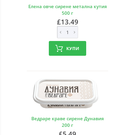
Елена овче сирене метална кутия
500 г
£13.49
КУПИ
Ведраре краве сирене Дунавия
200 г
£5.49