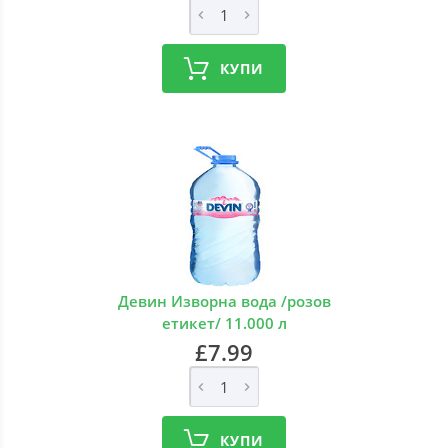
КУПИ
Девин Изворна вода /розов
етикет/ 11.000 л
£7.99
КУПИ