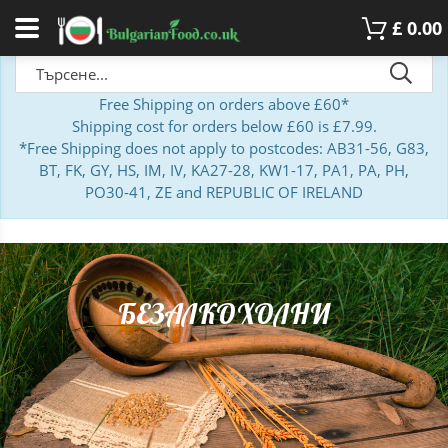
£
0.00
Free Shipping on orders above £60*
Shipping cost for orders below £60 is £7.99.
*Free Shipping does not apply to postcodes: AB31-56, G83,
BT, FK, GY, HS, IM, IV, KA27-28, KW1-17, PA1, PA, PH,
PO30-41, ZE and REPUBLIC OF IRELAND
БЕЗАЛКОХОЛНИ