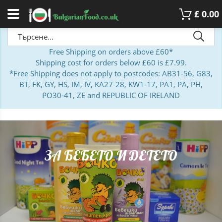
£
0.00
Free Shipping on orders above £60*
Shipping cost for orders below £60 is £7.99.
*Free Shipping does not apply to postcodes: AB31-56, G83,
BT, FK, GY, HS, IM, IV, KA27-28, KW1-17, PA1, PA, PH,
PO30-41, ZE and REPUBLIC OF IRELAND
ЗА БЕБЕТО И ДЕТЕТО