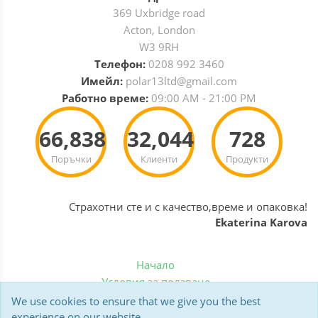
369 Uxbridge road
Acton, London
W3 9RH
Телефон:
0208 992 3460
Имейл:
polar13ltd@gmail.com
Работно време:
09:00 AM - 21:00 PM
66,838
32,044
728
Поръчки
Клиенти
Продукти
Страхотни сте и с качество,време и опаковка!
Ekaterina Karova
Начало
Условия за ползване
Политика за бисквитки
We use cookies to ensure that we give you the best
Доставка
experience on our website.