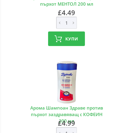
пърхот МЕНТОЛ 200 мл
£4.49
КУПИ
Арома Шампоан Здраве против
пърхот заздравяващ с КОФЕИН
200 мл
£4.99