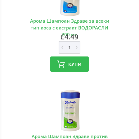
Арома Шампоан Здраве за всеки
тип коса с екстракт ВОДОРАСЛИ
200 мл
£4.49
КУПИ
Арома Шампоан Здраве против