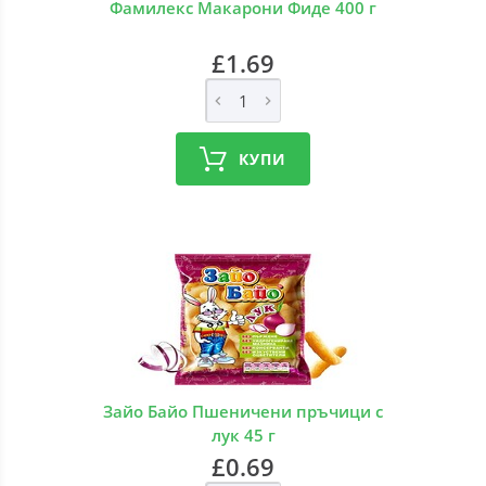
Фамилекс Макарони Фиде 400 г
£1.69
КУПИ
Зайо Байо Пшеничени пръчици с
лук 45 г
£0.69