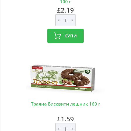
100 г
£2.19
КУПИ
Траяна Бисквити лешник 160 г
£1.59