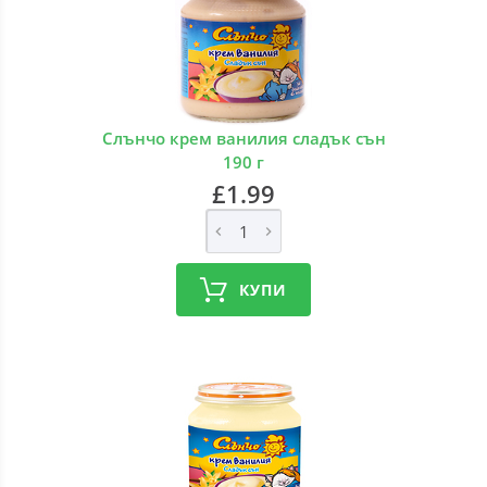
Слънчо крем ванилия сладък сън
190 г
£1.99
КУПИ