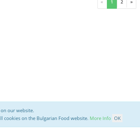
«
1
2
»
 on our website.
all cookies on the Bulgarian Food website.
More Info
OK