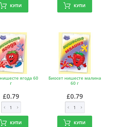
КУПИ
КУПИ
 нишесте ягода 60
Биосет нишесте малина
г
60 г
£0.79
£0.79
КУПИ
КУПИ