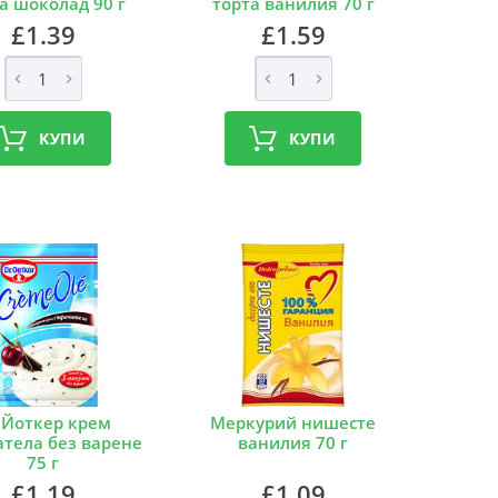
а шоколад 90 г
торта ванилия 70 г
£1.39
£1.59
КУПИ
КУПИ
.Йоткер крем
Меркурий нишесте
атела без варене
ванилия 70 г
75 г
£1.19
£1.09