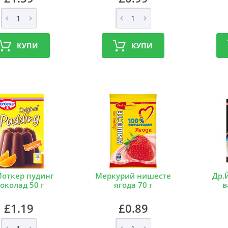
КУПИ
КУПИ
Йоткер пудинг
Меркурий нишесте
Др.
околад 50 г
ягода 70 г
в
£1.19
£0.89