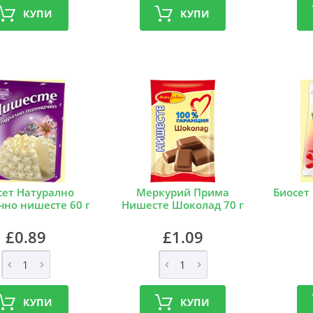
КУПИ
КУПИ
сет Натурално
Меркурий Прима
Биосет
но нишесте 60 г
Нишесте Шоколад 70 г
£0.89
£1.09
КУПИ
КУПИ