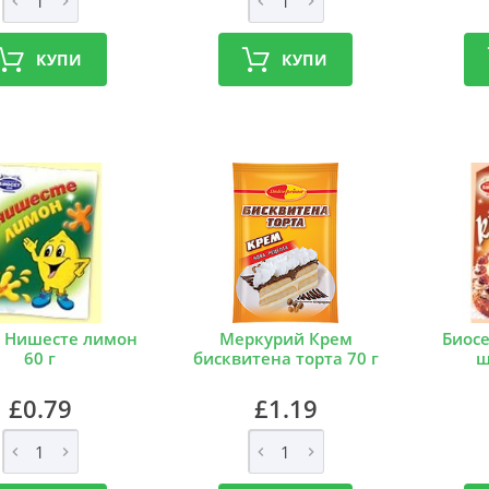
КУПИ
КУПИ
т Нишесте лимон
Меркурий Крем
Биосе
60 г
бисквитена торта 70 г
ш
£0.79
£1.19