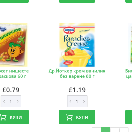
осет нишесте
Др.Йоткер крем ванилия
Би
раскова 60 г
без варене 80 г
ца
£0.79
£1.19
КУПИ
КУПИ