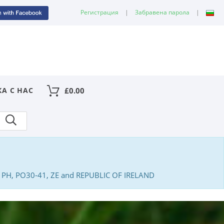
Регистрация
|
Забравена парола
|
КА С НАС
£
0.00
PA, PH, PO30-41, ZE and REPUBLIC OF IRELAND