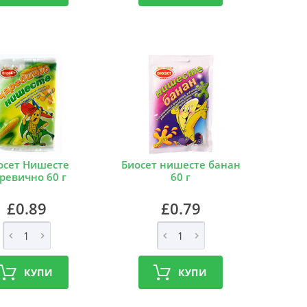
осет Нишесте
Биосет нишесте банан
ревично 60 г
60 г
£0.89
£0.79
КУПИ
КУПИ