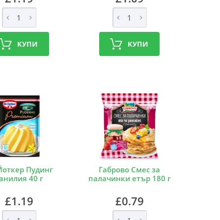
КУПИ
КУПИ
Йоткер Пудинг
Габрово Смес за
анилия 40 г
палачинки етър 180 г
£1.19
£0.79