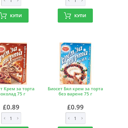
КУПИ
КУПИ
т Крем за торта
Биосет Бял крем за торта
околад 75 г
без варене 75 г
£0.89
£0.99