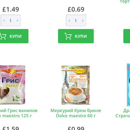
торт
£1.49
£0.69
КУПИ
КУПИ
ий Грис ванилов
Меркурий Крем брюле
Др
e maestro 125 г
Dolce maestro 60 г
Страч
£1.59
£0.99