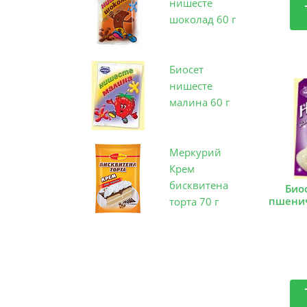
нишесте
шоколад 60 г
Биосет
нишесте
малина 60 г
Меркурий
Крем
бисквитена
Био
пшенич
торта 70 г