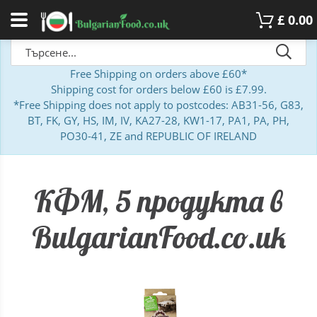
£
0.00
Free Shipping on orders above £60*
Shipping cost for orders below £60 is £7.99.
*Free Shipping does not apply to postcodes: AB31-56, G83,
BT, FK, GY, HS, IM, IV, KA27-28, KW1-17, PA1, PA, PH,
PO30-41, ZE and REPUBLIC OF IRELAND
КФМ, 5 продукта в
BulgarianFood.co.uk