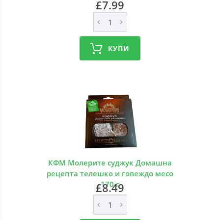
£7.99
КУПИ
КФМ Молерите суджук Домашна
рецепта телешко и говеждо месо
170 г
£8.49