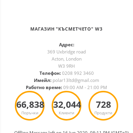
МАГАЗИН "КЪСМЕТЧЕТО" W3
Адрес:
369 Uxbridge road
Acton, London
W3 9RH
Телефон:
0208 992 3460
Имейл:
polar13ltd@gmail.com
Работно време:
09:00 AM - 21:00 PM
66,838
32,044
728
Поръчки
Клиенти
Продукти
Offline Message left on 16 Jun 2020, 08:11 PM (GMT+0)