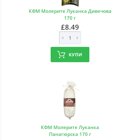
КФМ Молерите Луканка Дивечова
170 г
£8.49
КУПИ
КФМ Молерите Луканка
Панагюрска 170 г