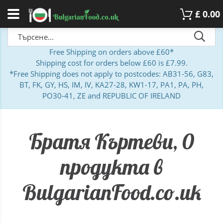
£
0.00
Free Shipping on orders above £60*
Shipping cost for orders below £60 is £7.99.
*Free Shipping does not apply to postcodes: AB31-56, G83,
BT, FK, GY, HS, IM, IV, KA27-28, KW1-17, PA1, PA, PH,
PO30-41, ZE and REPUBLIC OF IRELAND
Братя Къртеви, 0
продукта в
BulgarianFood.co.uk