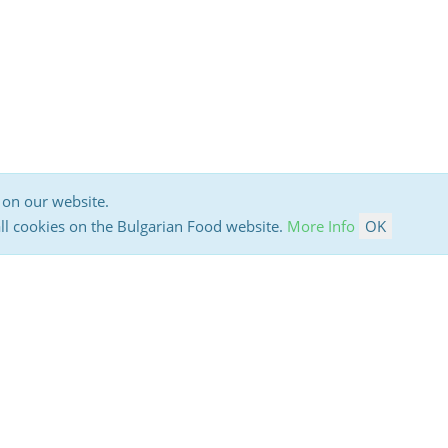
 on our website.
all cookies on the Bulgarian Food website.
More Info
OK