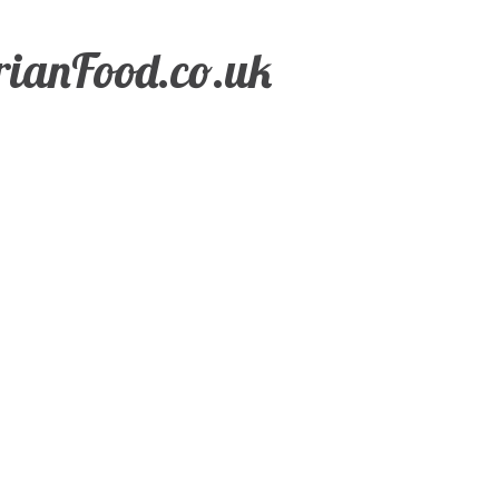
ianFood.co.uk