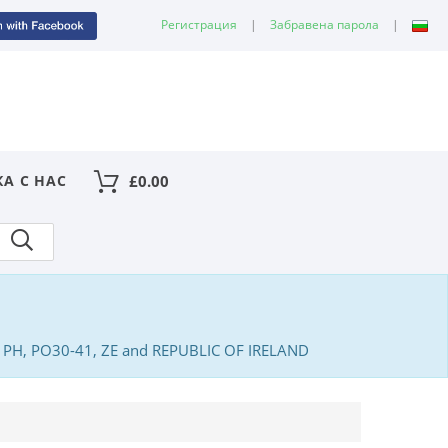
Регистрация
|
Забравена парола
|
КА С НАС
£
0.00
PA, PH, PO30-41, ZE and REPUBLIC OF IRELAND