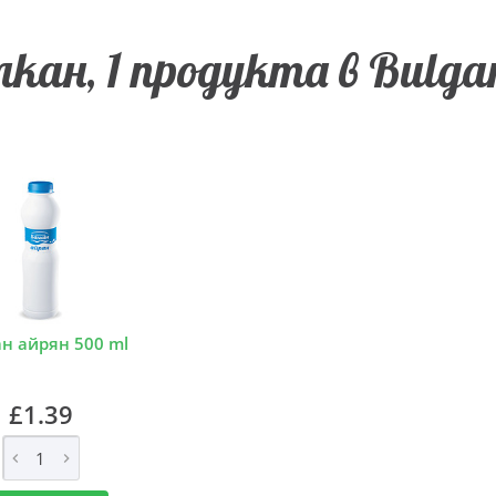
кан, 1 продукта в Bulgar
н айрян 500 ml
£1.39