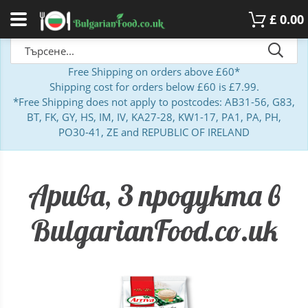
£
0.00
Free Shipping on orders above £60*
Shipping cost for orders below £60 is £7.99.
*Free Shipping does not apply to postcodes: AB31-56, G83,
BT, FK, GY, HS, IM, IV, KA27-28, KW1-17, PA1, PA, PH,
PO30-41, ZE and REPUBLIC OF IRELAND
Арива, 3 продукта в
BulgarianFood.co.uk