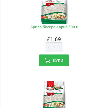
Арива бисерен ориз 500 г
£1.69
КУПИ