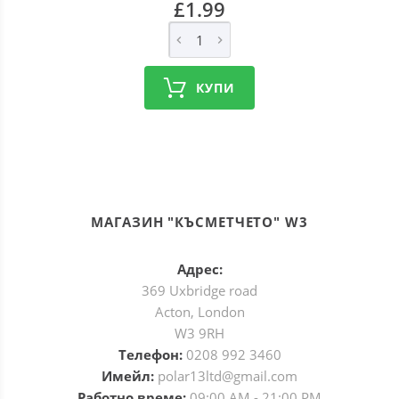
£1.99
КУПИ
МАГАЗИН "КЪСМЕТЧЕТО" W3
Адрес:
369 Uxbridge road
Acton, London
W3 9RH
Телефон:
0208 992 3460
Имейл:
polar13ltd@gmail.com
Работно време:
09:00 AM - 21:00 PM