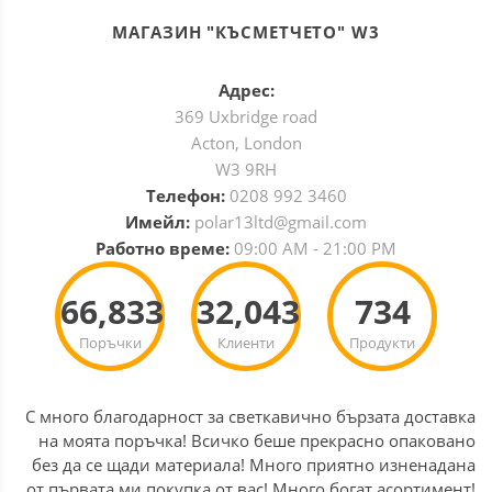
МАГАЗИН "КЪСМЕТЧЕТО" W3
Адрес:
369 Uxbridge road
Acton, London
W3 9RH
Телефон:
0208 992 3460
Имейл:
polar13ltd@gmail.com
Работно време:
09:00 AM - 21:00 PM
66,833
32,043
734
Поръчки
Клиенти
Продукти
С много благодарност за светкавично бързата доставка
на моята поръчка! Всичко беше прекрасно опаковано
без да се щади материала! Много приятно изненадана
от първата ми покупка от вас! Много богат асортимент!