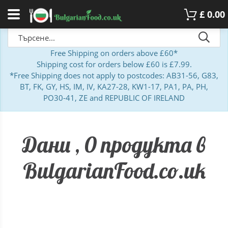
£
0.00
Free Shipping on orders above £60*
Shipping cost for orders below £60 is £7.99.
*Free Shipping does not apply to postcodes: AB31-56, G83,
BT, FK, GY, HS, IM, IV, KA27-28, KW1-17, PA1, PA, PH,
PO30-41, ZE and REPUBLIC OF IRELAND
Дани , 0 продукта в
BulgarianFood.co.uk