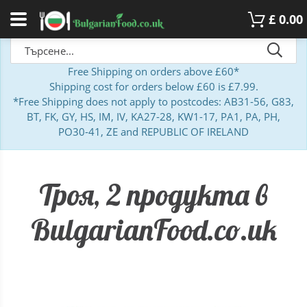
£
0.00
Free Shipping on orders above £60*
Shipping cost for orders below £60 is £7.99.
*Free Shipping does not apply to postcodes: AB31-56, G83,
BT, FK, GY, HS, IM, IV, KA27-28, KW1-17, PA1, PA, PH,
PO30-41, ZE and REPUBLIC OF IRELAND
Троя, 2 продукта в
BulgarianFood.co.uk