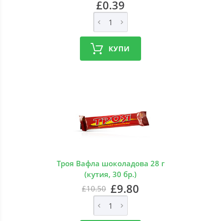
£0.39
КУПИ
Троя Вафла шоколадова 28 г
(кутия, 30 бр.)
£9.80
£10.50