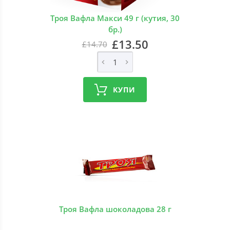
Троя Вафла Макси 49 г (кутия, 30
бр.)
£13.50
£14.70
КУПИ
Троя Вафла шоколадова 28 г