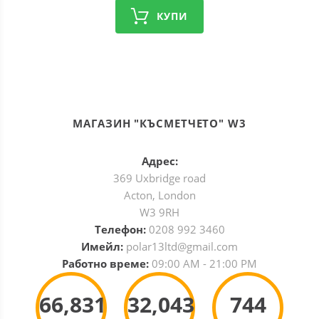
КУПИ
МАГАЗИН "КЪСМЕТЧЕТО" W3
Адрес:
369 Uxbridge road
Acton, London
W3 9RH
Телефон:
0208 992 3460
Имейл:
polar13ltd@gmail.com
Работно време:
09:00 AM - 21:00 PM
66,831
32,043
744