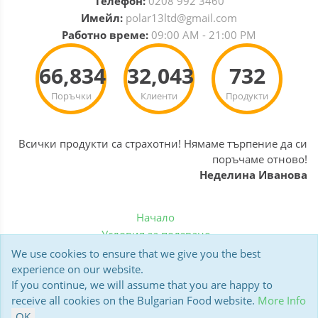
Телефон:
0208 992 3460
Имейл:
polar13ltd@gmail.com
Работно време:
09:00 AM - 21:00 PM
66,834
32,043
732
Поръчки
Клиенти
Продукти
Всички продукти са страхотни! Нямаме търпение да си
поръчаме отново!
Неделина Иванова
Начало
Условия за ползване
Политика за бисквитки
We use cookies to ensure that we give you the best
Доставка
experience on our website.
If you continue, we will assume that you are happy to
Мнения на клиенти
receive all cookies on the Bulgarian Food website.
More Info
Polar13 BulgarianFood.co.uk © 2006-2026
OK