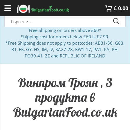
£
0.00
Free Shipping on orders above £60*
Shipping cost for orders below £60 is £7.99.
*Free Shipping does not apply to postcodes: AB31-56, G83,
BT, FK, GY, HS, IM, IV, KA27-28, KW1-17, PA1, PA, PH,
PO30-41, ZE and REPUBLIC OF IRELAND
Винпром Троян , 3
продукта в
BulgarianFood.co.uk