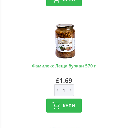
Фамилекс Леща буркан 570 г
£1.69
КУПИ