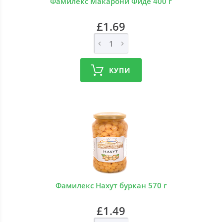
Фамилекс Макарони Фиде 400 г
£1.69
КУПИ
Фамилекс Нахут буркан 570 г
£1.49