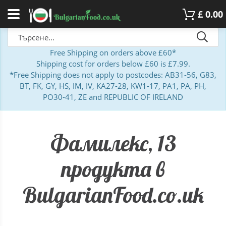
£
0.00
Free Shipping on orders above £60*
Shipping cost for orders below £60 is £7.99.
*Free Shipping does not apply to postcodes: AB31-56, G83,
BT, FK, GY, HS, IM, IV, KA27-28, KW1-17, PA1, PA, PH,
PO30-41, ZE and REPUBLIC OF IRELAND
Фамилекс, 13
продукта в
BulgarianFood.co.uk