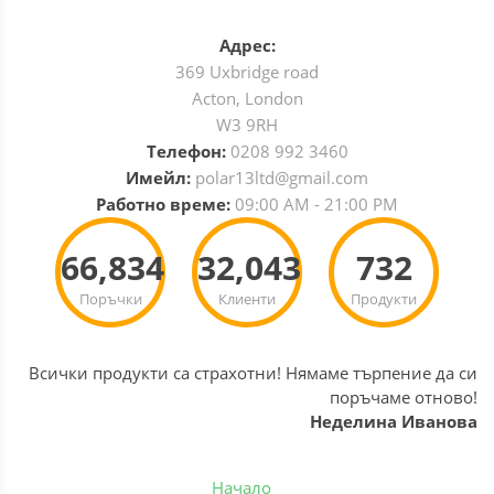
Адрес:
369 Uxbridge road
Acton, London
W3 9RH
Телефон:
0208 992 3460
Имейл:
polar13ltd@gmail.com
Работно време:
09:00 AM - 21:00 PM
66,834
32,043
732
Поръчки
Клиенти
Продукти
Всички продукти са страхотни! Нямаме търпение да си
поръчаме отново!
Неделина Иванова
Начало