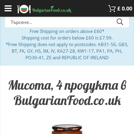
£
0.00
Free Shipping on orders above £60*
Shipping cost for orders below £60 is £7.99.
*Free Shipping does not apply to postcodes: AB31-56, G83,
BT, FK, GY, HS, IM, IV, KA27-28, KW1-17, PA1, PA, PH,
PO30-41, ZE and REPUBLIC OF IRELAND
Мисота, 4 продукта в
BulgarianFood.co.uk