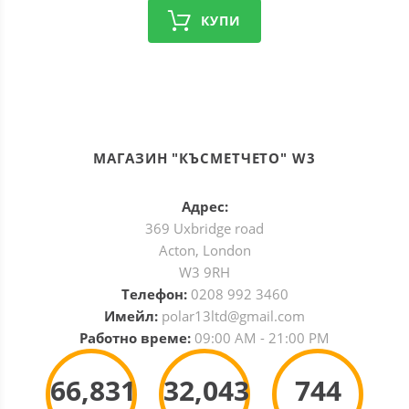
КУПИ
МАГАЗИН "КЪСМЕТЧЕТО" W3
Адрес:
369 Uxbridge road
Acton, London
W3 9RH
Телефон:
0208 992 3460
Имейл:
polar13ltd@gmail.com
Работно време:
09:00 AM - 21:00 PM
66,831
32,043
744