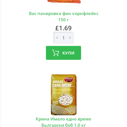
Вас панировка фин корнфлейкс
150 г
£1.69
КУПИ
Крина Имало едно време
Български боб 1.0 кг