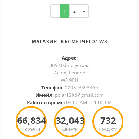
«
1
2
»
МАГАЗИН "КЪСМЕТЧЕТО" W3
Адрес:
369 Uxbridge road
Acton, London
W3 9RH
Телефон:
0208 992 3460
Имейл:
polar13ltd@gmail.com
Работно време:
09:00 AM - 21:00 PM
66,834
32,043
732
Поръчки
Клиенти
Продукти