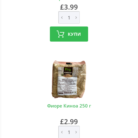
£3.99
КУПИ
Фиоре Киноа 250 г
£2.99