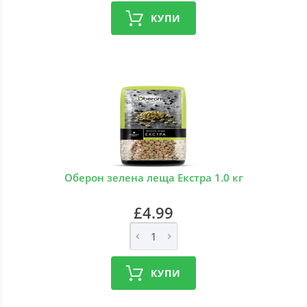
КУПИ
Оберон зелена леща Екстра 1.0 кг
£4.99
КУПИ