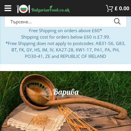
£
0.00
Free Shipping on orders above £60*
Shipping cost for orders below £60 is £7.99.
*Free Shipping does not apply to postcodes: AB31-56, G83,
BT, FK, GY, HS, IM, IV, KA27-28, KW1-17, PA1, PA, PH,
PO30-41, ZE and REPUBLIC OF IRELAND
Варива