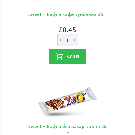
Sweet + Вафла кафе тунквана 35 г
£0.45
КУПИ
Sweet + Вафла без захар крънч 25
г