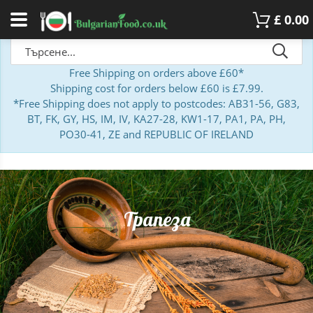
£
0.00
Free Shipping on orders above £60*
Shipping cost for orders below £60 is £7.99.
*Free Shipping does not apply to postcodes: AB31-56, G83,
BT, FK, GY, HS, IM, IV, KA27-28, KW1-17, PA1, PA, PH,
PO30-41, ZE and REPUBLIC OF IRELAND
Трапеза