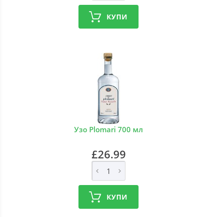
КУПИ
Узо Plomari 700 мл
£26.99
КУПИ