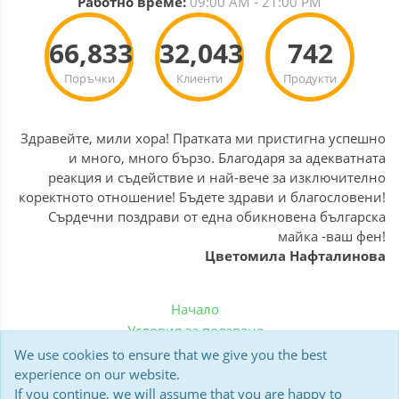
Работно време:
09:00 AM - 21:00 PM
66,833
32,043
742
Поръчки
Клиенти
Продукти
Здравейте, мили хора! Пратката ми пристигна успешно
и много, много бързо. Благодаря за адекватната
реакция и съдействие и най-вече за изключително
коректното отношение! Бъдете здрави и благословени!
Сърдечни поздрави от една обикновена българска
майка -ваш фен!
Цветомила Нафталинова
Начало
Условия за ползване
Политика за бисквитки
We use cookies to ensure that we give you the best
Доставка
experience on our website.
If you continue, we will assume that you are happy to
Мнения на клиенти