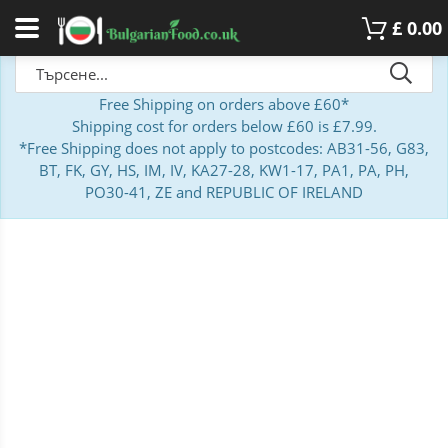
£
0.00
Free Shipping on orders above £60*
Shipping cost for orders below £60 is £7.99.
*Free Shipping does not apply to postcodes: AB31-56, G83,
BT, FK, GY, HS, IM, IV, KA27-28, KW1-17, PA1, PA, PH,
PO30-41, ZE and REPUBLIC OF IRELAND