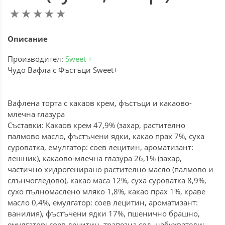
Описание
Производител:
Sweet +
Чудо Вафла с Фъстъци Sweet+
Вафлена торта с какаов крем, фъстъци и какаово-
млечна глазура
Съставки: Какаов крем 47,9% (захар, растително
палмово масло, фъстъчени ядки, какао прах 7%, суха
суроватка, емулгатор: соев лецитин, ароматизант:
лешник), какаово-млечна глазура 26,1% (захар,
частично хидрогенирано растително масло (палмово и
слънчогледово), какао маса 12%, суха суроватка 8,9%,
сухо пълномаслено мляко 1,8%, какао прах 1%, краве
масло 0,4%, емулгатор: соев лецитин, ароматизант:
ванилия), фъстъчени ядки 17%, пшенично брашно,
емулгатор: соев лецитин, трапезна сол, набухватели: