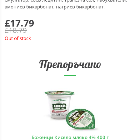
амониев бикарбонат, натриев бикарбонат.
£17.79
£18.79
Out of stock
Препоръчано
Боженци Кисело мляко 4% 400 г