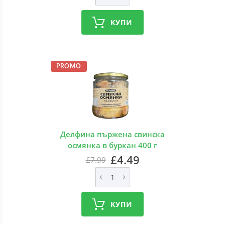
КУПИ
PROMO
Делфина пържена свинска
осмянка в буркан 400 г
£4.49
£7.99
КУПИ