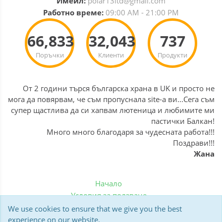
Имейл:
polar13ltd@gmail.com
Работно време:
09:00 AM - 21:00 PM
66,833
32,043
737
Поръчки
Клиенти
Продукти
От 2 години търся българска храна в UK и просто не
мога да повярвам, че съм пропуснала site-а ви...Сега съм
супер щастлива да си хапвам лютеница и любимите ми
пастички Балкан!
Много много благодаря за чудесната работа!!!
Поздрави!!!
Жана
Начало
Условия за ползване
Политика за бисквитки
We use cookies to ensure that we give you the best
Доставка
experience on our website.