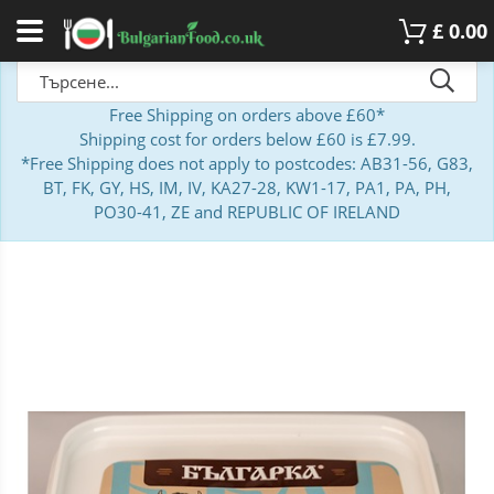
£
0.00
Free Shipping on orders above £60*
Shipping cost for orders below £60 is £7.99.
*Free Shipping does not apply to postcodes: AB31-56, G83,
BT, FK, GY, HS, IM, IV, KA27-28, KW1-17, PA1, PA, PH,
PO30-41, ZE and REPUBLIC OF IRELAND