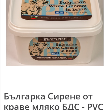
Българка Сирене от
краве мляко БДС - PVC