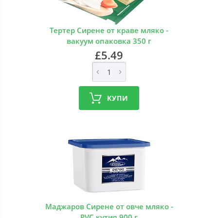
Тертер Сирене от краве мляко -
вакуум опаковка 350 г
£5.49
КУПИ
Маджаров Сирене от овче мляко -
PVC кутия 900 г