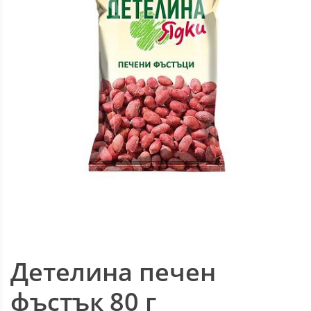
Детелина печен
фъстък 80 г