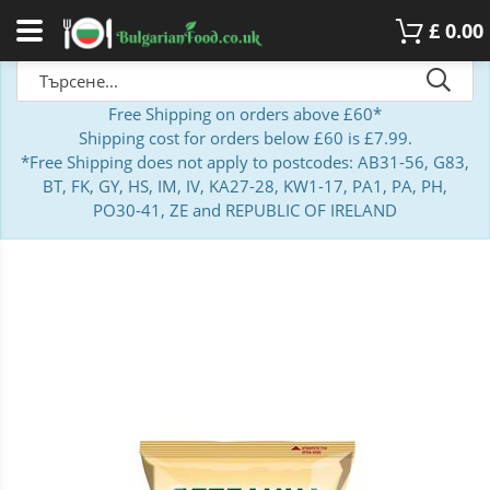
£
0.00
Free Shipping on orders above £60*
Shipping cost for orders below £60 is £7.99.
*Free Shipping does not apply to postcodes: AB31-56, G83,
BT, FK, GY, HS, IM, IV, KA27-28, KW1-17, PA1, PA, PH,
PO30-41, ZE and REPUBLIC OF IRELAND