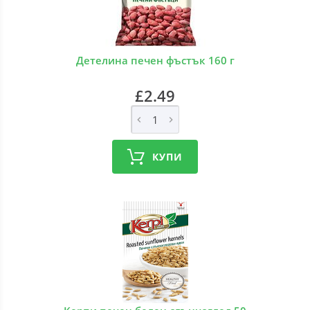
Детелина печен фъстък 160 г
£2.49
КУПИ