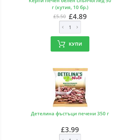
Керпи печен белен слънчоглед 50
г (кутия, 10 бр.)
£4.89
£5.50
КУПИ
Детелина фъстъци печени 350 г
£3.99