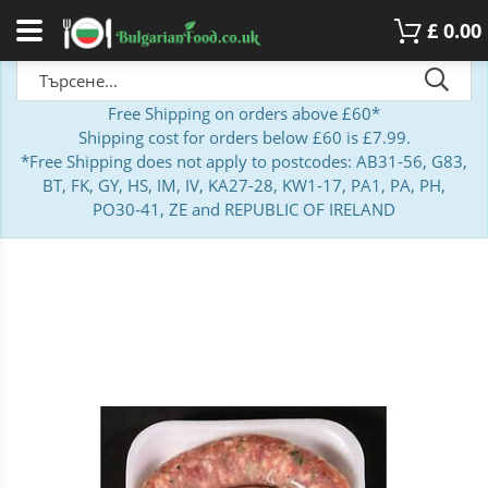
£
0.00
Free Shipping on orders above £60*
Shipping cost for orders below £60 is £7.99.
*Free Shipping does not apply to postcodes: AB31-56, G83,
BT, FK, GY, HS, IM, IV, KA27-28, KW1-17, PA1, PA, PH,
PO30-41, ZE and REPUBLIC OF IRELAND