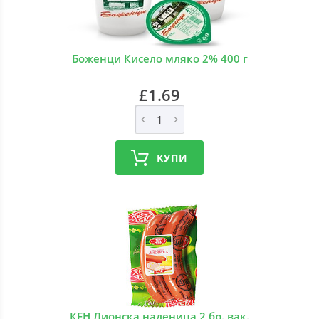
Боженци Кисело мляко 2% 400 г
£1.69
КУПИ
КЕН Лионска наденица 2 бр. вак.