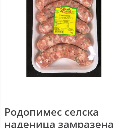
Родопимес селска
наденица замразена