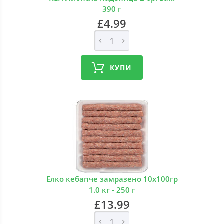
390 г
£4.99
КУПИ
Елко кебапче замразено 10х100гр
1.0 кг - 250 г
£13.99