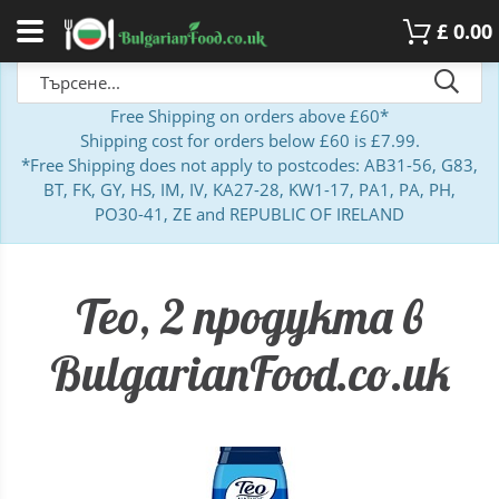
£
0.00
Free Shipping on orders above £60*
Shipping cost for orders below £60 is £7.99.
*Free Shipping does not apply to postcodes: AB31-56, G83,
BT, FK, GY, HS, IM, IV, KA27-28, KW1-17, PA1, PA, PH,
PO30-41, ZE and REPUBLIC OF IRELAND
Тео, 2 продукта в
BulgarianFood.co.uk