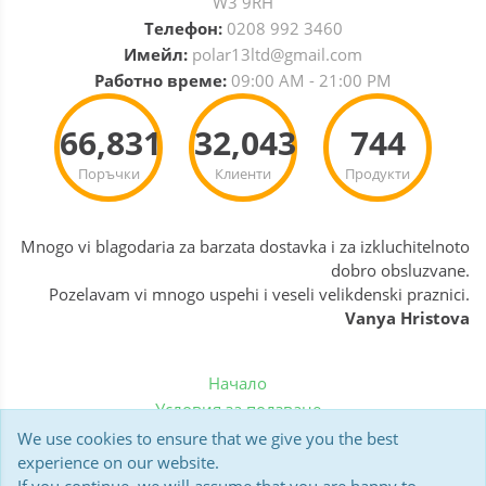
W3 9RH
Телефон:
0208 992 3460
Имейл:
polar13ltd@gmail.com
Работно време:
09:00 AM - 21:00 PM
66,831
32,043
744
Поръчки
Клиенти
Продукти
Mnogo vi blagodaria za barzata dostavka i za izkluchitelnoto
dobro obsluzvane.
Pozelavam vi mnogo uspehi i veseli velikdenski praznici.
Vanya Hristova
Начало
Условия за ползване
Политика за бисквитки
We use cookies to ensure that we give you the best
Доставка
experience on our website.