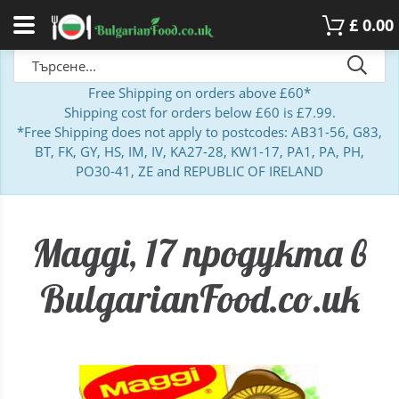
£
0.00
Free Shipping on orders above £60*
Shipping cost for orders below £60 is £7.99.
*Free Shipping does not apply to postcodes: AB31-56, G83,
BT, FK, GY, HS, IM, IV, KA27-28, KW1-17, PA1, PA, PH,
PO30-41, ZE and REPUBLIC OF IRELAND
Maggi, 17 продукта в
BulgarianFood.co.uk