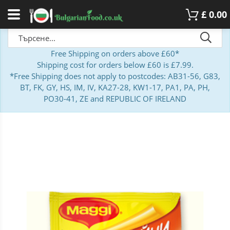
£
0.00
Free Shipping on orders above £60*
Shipping cost for orders below £60 is £7.99.
*Free Shipping does not apply to postcodes: AB31-56, G83,
BT, FK, GY, HS, IM, IV, KA27-28, KW1-17, PA1, PA, PH,
PO30-41, ZE and REPUBLIC OF IRELAND