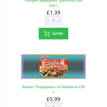
Оберон йодирана трапезна сол
250 г
£1.39
КУПИ
Биосет Подправка за барбекю 250
г
£5.99