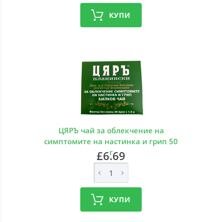
КУПИ
ЦЯРЪ чай за облекчение на
симптомите на настинка и грип 50
г
£6.69
КУПИ