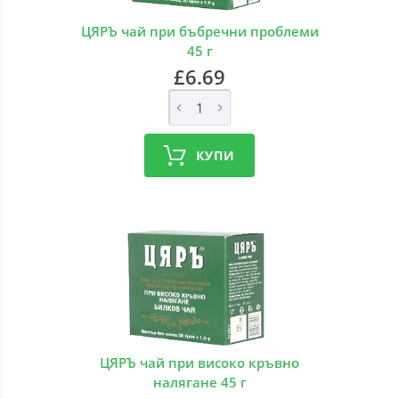
ЦЯРЪ чай при бъбречни проблеми
45 г
£6.69
КУПИ
ЦЯРЪ чай при високо кръвно
налягане 45 г