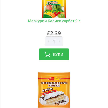
Меркурий Калиев сорбат 9 г
£2.39
КУПИ