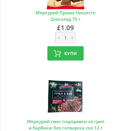
Меркурий Прима Нишесте
Шоколад 70 г
£1.09
КУПИ
Меркурий смес подправки за грил
и барбекю без готварска сол 12 г