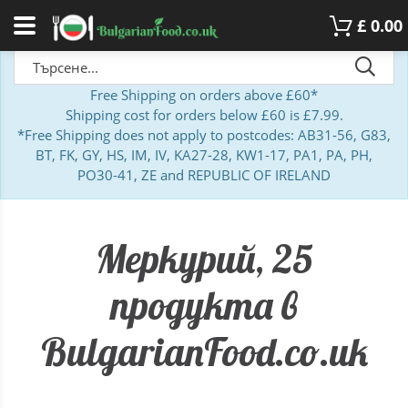
£
0.00
Free Shipping on orders above £60*
Shipping cost for orders below £60 is £7.99.
*Free Shipping does not apply to postcodes: AB31-56, G83,
BT, FK, GY, HS, IM, IV, KA27-28, KW1-17, PA1, PA, PH,
PO30-41, ZE and REPUBLIC OF IRELAND
Меркурий, 25
продукта в
BulgarianFood.co.uk