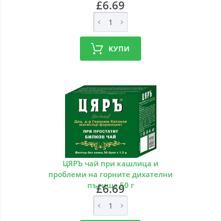
£6.69
КУПИ
ЦЯРЪ чай при кашлица и
проблеми на горните дихателни
пътища 50 г
£6.69