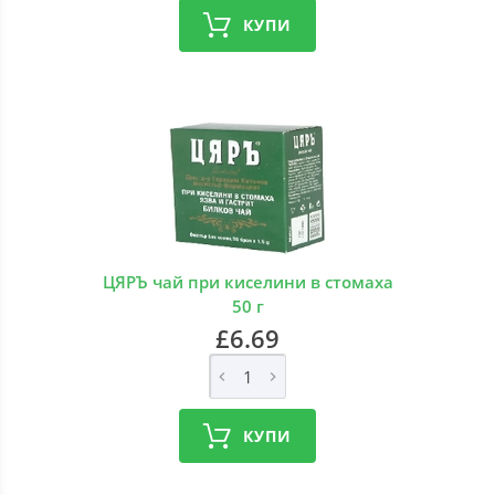
КУПИ
ЦЯРЪ чай при киселини в стомаха
50 г
£6.69
КУПИ