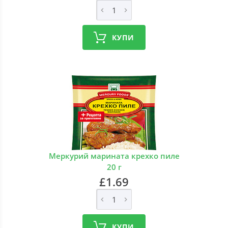
КУПИ
Меркурий марината крехко пиле
20 г
£1.69
КУПИ