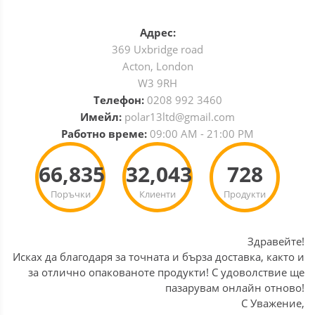
Адрес:
369 Uxbridge road
Acton, London
W3 9RH
Телефон:
0208 992 3460
Имейл:
polar13ltd@gmail.com
Работно време:
09:00 AM - 21:00 PM
66,835
32,043
728
Поръчки
Клиенти
Продукти
Здравейте!
Исках да благодаря за точната и бърза доставка, както и
за отлично опакованоте продукти! С удоволствие ще
пазарувам онлайн отново!
С Уважение,