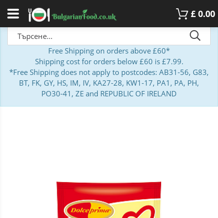
£
0.00
Free Shipping on orders above £60*
Shipping cost for orders below £60 is £7.99.
*Free Shipping does not apply to postcodes: AB31-56, G83,
BT, FK, GY, HS, IM, IV, KA27-28, KW1-17, PA1, PA, PH,
PO30-41, ZE and REPUBLIC OF IRELAND