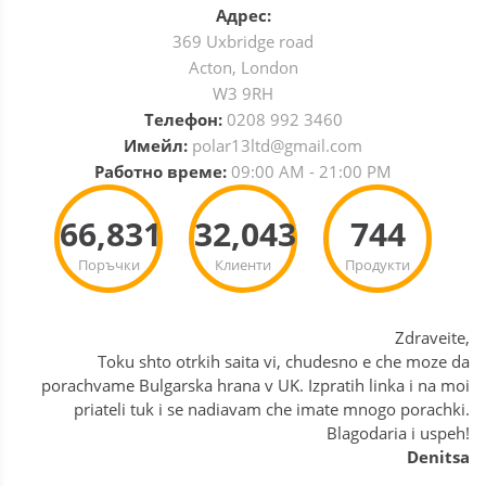
Адрес:
369 Uxbridge road
Acton, London
W3 9RH
Телефон:
0208 992 3460
Имейл:
polar13ltd@gmail.com
Работно време:
09:00 AM - 21:00 PM
66,831
32,043
744
Поръчки
Клиенти
Продукти
Zdraveite,
Toku shto otrkih saita vi, chudesno e che moze da
porachvame Bulgarska hrana v UK. Izpratih linka i na moi
priateli tuk i se nadiavam che imate mnogo porachki.
Blagodaria i uspeh!
Denitsa