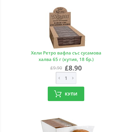
Хели Ретро вафла със сусамова
халва 65 г (кутия, 18 бр.)
£8.90
£9.90
КУПИ