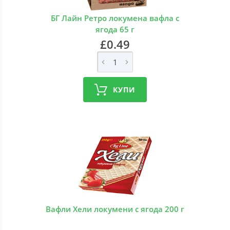
БГ Лайн Ретро локумена вафла с
ягода 65 г
£0.49
КУПИ
Вафли Хели локумени с ягода 200 г