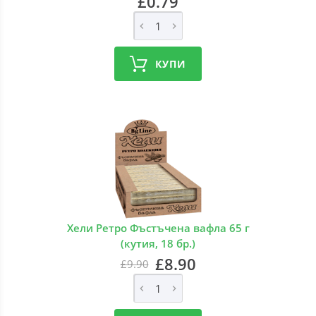
£0.79
КУПИ
Хели Ретро Фъстъчена вафла 65 г
(кутия, 18 бр.)
£8.90
£9.90