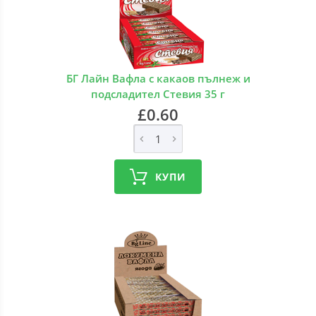
БГ Лайн Вафла с какаов пълнеж и
подсладител Стевия 35 г
£0.60
КУПИ