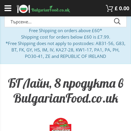
£
0.00
Free Shipping on orders above £60*
Shipping cost for orders below £60 is £7.99.
*Free Shipping does not apply to postcodes: AB31-56, G83,
BT, FK, GY, HS, IM, IV, KA27-28, KW1-17, PA1, PA, PH,
PO30-41, ZE and REPUBLIC OF IRELAND
БГ Лайн, 8 продукта в
BulgarianFood.co.uk