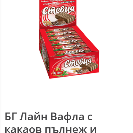
БГ Лайн Вафла с
какаов пълнеж и