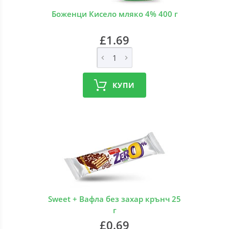
Боженци Кисело мляко 4% 400 г
£1.69
КУПИ
Sweet + Вафла без захар крънч 25
г
£0.69