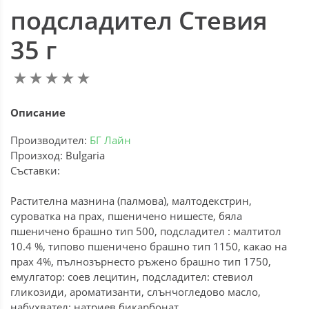
подсладител Стевия
35 г
Описание
Производител:
БГ Лайн
Произход: Bulgaria
Съставки:
Растителна мазнина (палмова), малтодекстрин,
суроватка на прах, пшеничено нишесте, бяла
пшеничено брашно тип 500, подсладител : малтитол
10.4 %, типово пшеничено брашно тип 1150, какао на
прах 4%, пълнозърнесто ръжено брашно тип 1750,
емулгатор: соев лецитин, подсладител: стевиол
гликозиди, ароматизанти, слънчогледово масло,
набухвател: натриев бикарбонат.