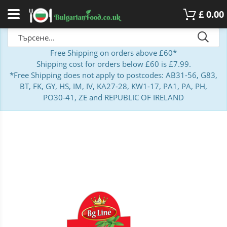
£
0.00
Free Shipping on orders above £60*
Shipping cost for orders below £60 is £7.99.
*Free Shipping does not apply to postcodes: AB31-56, G83,
BT, FK, GY, HS, IM, IV, KA27-28, KW1-17, PA1, PA, PH,
PO30-41, ZE and REPUBLIC OF IRELAND