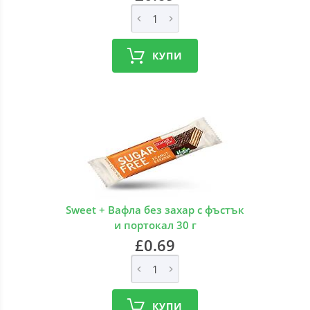
КУПИ
Sweet + Вафла без захар с фъстък
и портокал 30 г
£0.69
КУПИ