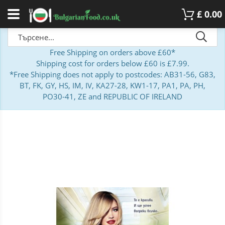
£
0.00
Free Shipping on orders above £60*
Shipping cost for orders below £60 is £7.99.
*Free Shipping does not apply to postcodes: AB31-56, G83,
BT, FK, GY, HS, IM, IV, KA27-28, KW1-17, PA1, PA, PH,
PO30-41, ZE and REPUBLIC OF IRELAND