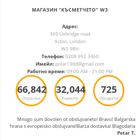
МАГАЗИН "КЪСМЕТЧЕТО" W3
Адрес:
369 Uxbridge road
Acton, London
W3 9RH
Телефон:
0208 992 3460
Имейл:
polar13ltd@gmail.com
Работно време:
09:00 AM - 21:00 PM
66,842
32,044
725
Поръчки
Клиенти
Продукти
Mnogo sum dovolen ot obslujvaneto! Bravo! Balgarska
hrana s evropeisko obslujvane!Barza dostavka! Blagodaria
Petar T.