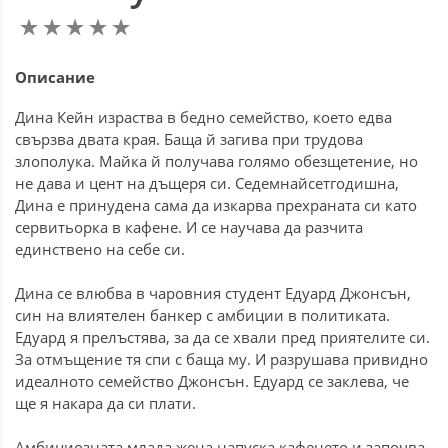
Описание
Дина Кейн израства в бедно семейство, което едва
свързва двата края. Баща й загива при трудова
злополука. Майка й получава голямо обезщетение, но
не дава и цент на дъщеря си. Седемнайсетгодишна,
Дина е принудена сама да изкарва прехраната си като
сервитьорка в кафене. И се научава да разчита
единствено на себе си.
Дина се влюбва в чаровния студент Едуард Джонсън,
син на влиятелен банкер с амбиции в политиката.
Едуард я прелъстява, за да се хвали пред приятелите си.
За отмъщение тя спи с баща му. И разрушава привидно
идеалното семейство Джонсън. Едуард се заклева, че
ще я накара да си плати.
Амбициозната млада жена напуска кафенето и започва