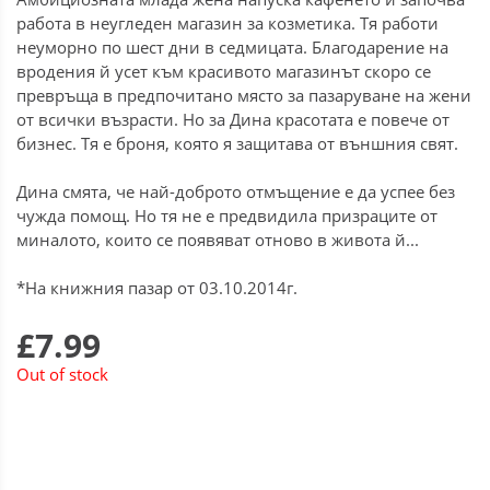
работа в неугледен магазин за козметика. Тя работи
неуморно по шест дни в седмицата. Благодарение на
вродения й усет към красивото магазинът скоро се
превръща в предпочитано място за пазаруване на жени
от всички възрасти. Но за Дина красотата е повече от
бизнес. Тя е броня, която я защитава от външния свят.
Дина смята, че най-доброто отмъщение е да успее без
чужда помощ. Но тя не е предвидила призраците от
миналото, които се появяват отново в живота й...
*На книжния пазар от 03.10.2014г.
£7.99
Out of stock