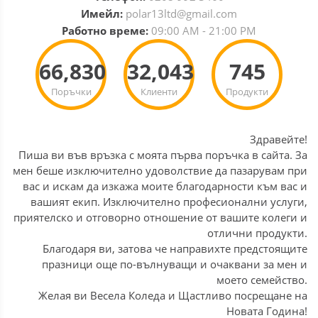
Имейл:
polar13ltd@gmail.com
Работно време:
09:00 AM - 21:00 PM
66,830
32,043
745
Поръчки
Клиенти
Продукти
Здравейте!
Пиша ви във връзка с моята първа поръчка в сайта. За
мен беше изключително удоволствие да пазарувам при
вас и искам да изкажа моите благодарности към вас и
вашият екип. Изключително професионални услуги,
приятелско и отговорно отношение от вашите колеги и
отлични продукти.
Благодаря ви, затова че направихте предстоящите
празници още по-вълнуващи и очаквани за мен и
моето семейство.
Желая ви Весела Коледа и Щастливо посрещане на
Новата Година!