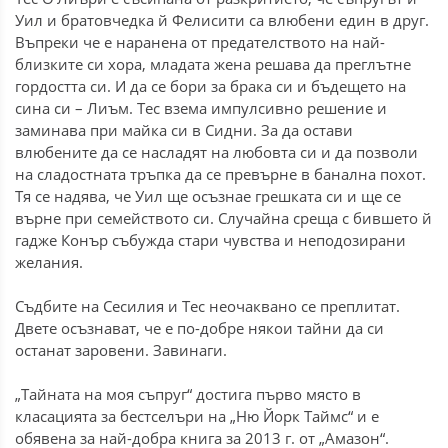
Уил и братовчедка й Фелисити са влюбени един в друг.
Въпреки че е наранена от предателството на най-
близките си хора, младата жена решава да преглътне
гордостта си. И да се бори за брака си и бъдещето на
сина си – Лиъм. Тес взема импулсивно решение и
заминава при майка си в Сидни. За да остави
влюбените да се насладят на любовта си и да позволи
на сладостната тръпка да се превърне в банална похот.
Тя се надява, че Уил ще осъзнае грешката си и ще се
върне при семейството си. Случайна среща с бившето й
гадже Конър събужда стари чувства и неподозирани
желания.
Съдбите на Сесилия и Тес неочаквано се преплитат.
Двете осъзнават, че е по-добре някои тайни да си
останат заровени. Завинаги.
„Тайната на моя съпруг“ достига първо място в
класацията за бестселъри на „Ню Йорк Таймс“ и е
обявена за най-добра книга за 2013 г. от „Амазон“.