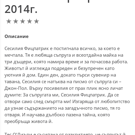
2014г.
Описание
Сесилия Фицпатрик е постигнала всичко, за което е
мечтала. Тя е любяща съпруга и всеотдайна майка на
три дъщери, която намира време и за почасова работа.
Животът й изглежда подреден и безупречен като
уютния й дом. Един ден, докато търси сувенир на
тавана, Сесилия се натъква на писмо от съпруга си –
Джон-Пол. Върху посивелия от прах плик ясно личат
думите: За съпругата ми, Сесилия Фицпатрик. Да се
отвори само след смъртта ми! Изгаряща от любопитство
да узнае съдържанието на загадъчното писмо, тя го
отваря. И научава дълбоко пазена тайна, която
преобръща живота й.
Тес О’Лиъри е съсипана от разкритието, че съпругът й