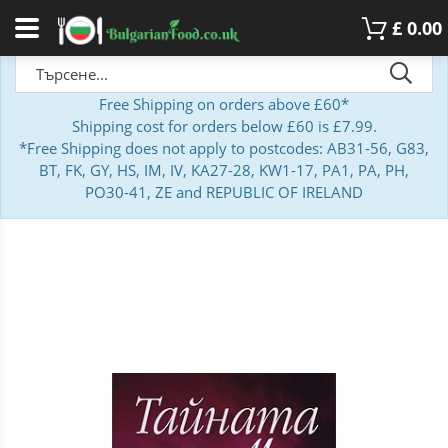
£
0.00
Free Shipping on orders above £60*
Shipping cost for orders below £60 is £7.99.
*Free Shipping does not apply to postcodes: AB31-56, G83,
BT, FK, GY, HS, IM, IV, KA27-28, KW1-17, PA1, PA, PH,
PO30-41, ZE and REPUBLIC OF IRELAND