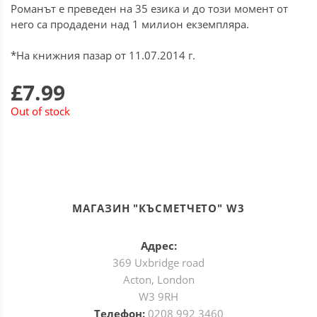
Романът е преведен на 35 езика и до този момент от
него са продадени над 1 милион екземпляра.
*На книжния пазар от 11.07.2014 г.
£7.99
Out of stock
МАГАЗИН "КЪСМЕТЧЕТО" W3
Адрес:
369 Uxbridge road
Acton, London
W3 9RH
Телефон:
0208 992 3460