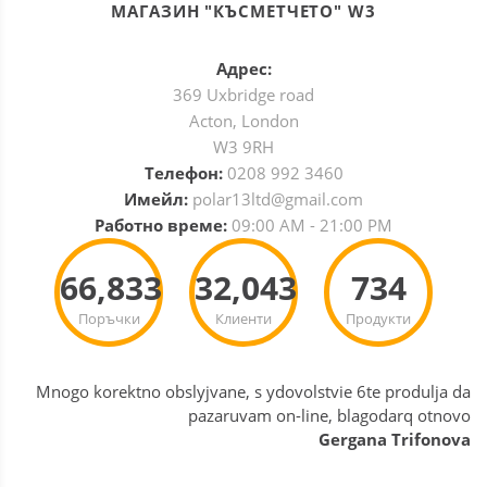
МАГАЗИН "КЪСМЕТЧЕТО" W3
Адрес:
369 Uxbridge road
Acton, London
W3 9RH
Телефон:
0208 992 3460
Имейл:
polar13ltd@gmail.com
Работно време:
09:00 AM - 21:00 PM
66,833
32,043
734
Поръчки
Клиенти
Продукти
Mnogo korektno obslyjvane, s ydovolstvie 6te produlja da
pazaruvam on-line, blagodarq otnovo
Gergana Trifonova