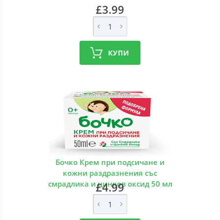
£3.99
КУПИ
Бочко Крем при подсичане и
кожни раздразнения със
смрадлика и цинков оксид 50 мл
£4.99