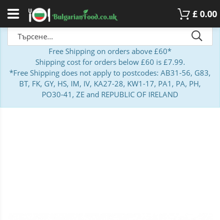
£
0.00
Free Shipping on orders above £60*
Shipping cost for orders below £60 is £7.99.
*Free Shipping does not apply to postcodes: AB31-56, G83,
BT, FK, GY, HS, IM, IV, KA27-28, KW1-17, PA1, PA, PH,
PO30-41, ZE and REPUBLIC OF IRELAND