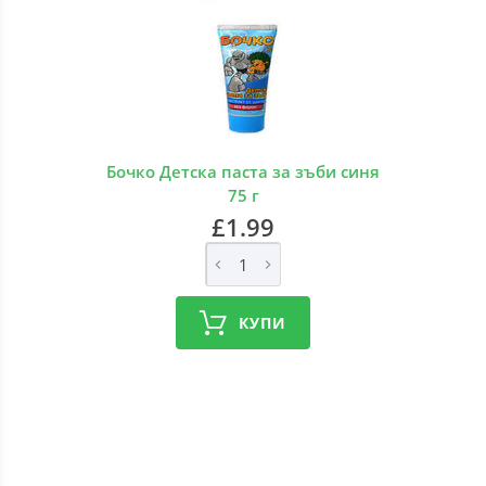
Бочко Детска паста за зъби синя
75 г
£1.99
КУПИ