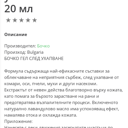
20 мл
Описание
Производител:
Бочко
Произход: Bulgaria
БОЧКО ГЕЛ СЛЕД УХАПВАНЕ
Формула съдържаща най-ефикасните съставки за
облекчаване на неприятния сърбеж, след ухапване от
комари, оси, пчели, мухи и други насекоми.
Екстрактът от невен действа благотворно върху кожата,
като помага за бързото зарастване на рани и
предотвратява възпалителните процеси. Включеното
натурално лавандулово масло има успокояващ ефект,
намалява отока и охлажда кожата.
Приложение:
Нанесете с леки движения засегнатите участъци по