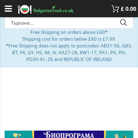
£
0.00
Free Shipping on orders above £60*
Shipping cost for orders below £60 is £7.99.
*Free Shipping does not apply to postcodes: AB31-56, G83,
BT, FK, GY, HS, IM, IV, KA27-28, KW1-17, PA1, PA, PH,
PO30-41, ZE and REPUBLIC OF IRELAND