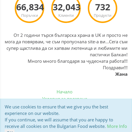
66,834
32,043
732
Поръчки
Клиенти
Продукти
От 2 години търся българска храна в UK и просто не
мога да повярвам, че съм пропуснала site-а ви...Сега съм
супер щастлива да си хапвам лютеница и любимите ми
пастички Балкан!
Много много благодаря за чудесната работа!!!
Поздрави!!!
Жана
Начало
Условия за ползване
Политика за бисквитки
We use cookies to ensure that we give you the best
Доставка
experience on our website.
If you continue, we will assume that you are happy to
Мнения на клиенти
receive all cookies on the Bulgarian Food website.
More Info
Polar13 BulgarianFood.co.uk © 2006-2026