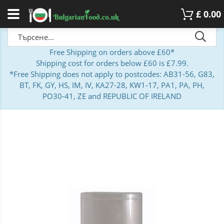
£
0.00
Free Shipping on orders above £60*
Shipping cost for orders below £60 is £7.99.
*Free Shipping does not apply to postcodes: AB31-56, G83,
BT, FK, GY, HS, IM, IV, KA27-28, KW1-17, PA1, PA, PH,
PO30-41, ZE and REPUBLIC OF IRELAND