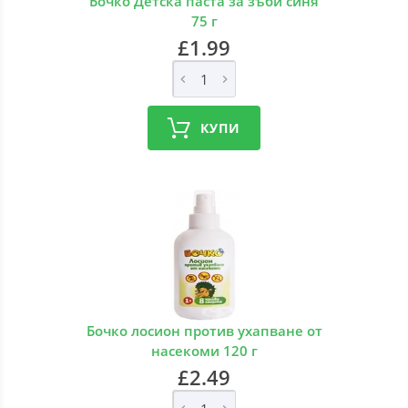
Бочко Детска паста за зъби синя
75 г
£1.99
КУПИ
Бочко лосион против ухапване от
насекоми 120 г
£2.49