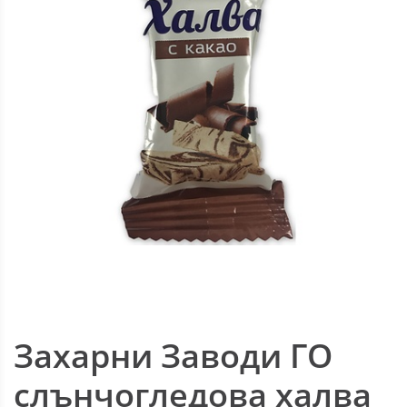
Захарни Заводи ГО
слънчогледова халва