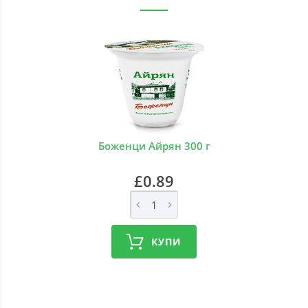
Боженци Айрян 300 г
£0.89
КУПИ