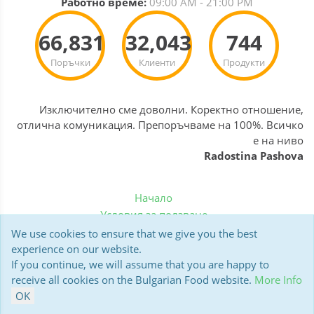
Работно време:
09:00 AM - 21:00 PM
66,831
32,043
744
Поръчки
Клиенти
Продукти
Изключително сме доволни. Коректно отношение,
отлична комуникация. Препоръчваме на 100%. Всичко
е на ниво
Radostina Pashova
Начало
Условия за ползване
Политика за бисквитки
We use cookies to ensure that we give you the best
Доставка
experience on our website.
If you continue, we will assume that you are happy to
Мнения на клиенти
receive all cookies on the Bulgarian Food website.
More Info
Polar13 BulgarianFood.co.uk © 2006-2026
OK