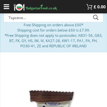
£
0.00
Free Shipping on orders above £60*
Shipping cost for orders below £60 is £7.99.
*Free Shipping does not apply to postcodes: AB31-56, G83,
BT, FK, GY, HS, IM, IV, KA27-28, KW1-17, PA1, PA, PH,
PO30-41, ZE and REPUBLIC OF IRELAND