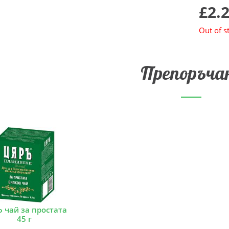
£2.
Out of s
Препоръча
 чай за простата
45 г