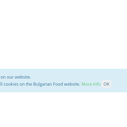
 on our website.
all cookies on the Bulgarian Food website.
More Info
OK