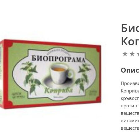
Би
Коп
Опис
Произв
Коприва
кръвосп
против 
веществ
витамин
веществ