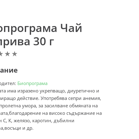
опрограма Чай
рива 30 г
ание
одител:
Биопрограма
та има изразено укрепващо, диуретично и
иращо действие. Употребява сепри анемия,
пролетна умора, за засилване обмяната на
ата,благодарение на високо съдържание на
 С, К, желязо, каротин, дъбилни
а,восъци и др.