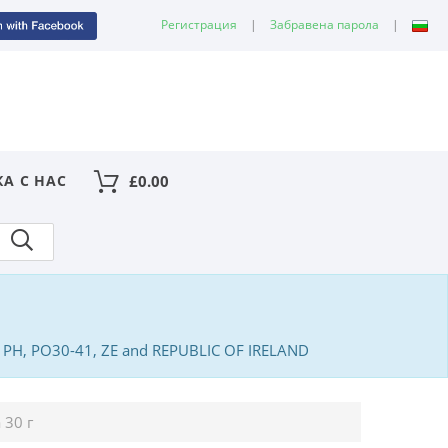
Регистрация
|
Забравена парола
|
КА С НАС
£
0.00
PA, PH, PO30-41, ZE and REPUBLIC OF IRELAND
 30 г