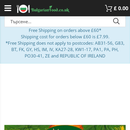
£
0.00
Free Shipping on orders above £60*
Shipping cost for orders below £60 is £7.99.
*Free Shipping does not apply to postcodes: AB31-56, G83,
BT, FK, GY, HS, IM, IV, KA27-28, KW1-17, PA1, PA, PH,
PO30-41, ZE and REPUBLIC OF IRELAND