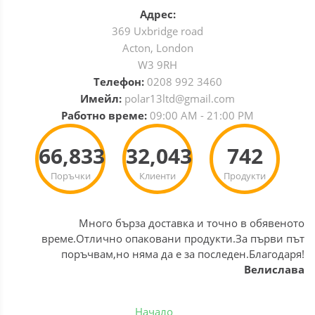
Адрес:
369 Uxbridge road
Acton, London
W3 9RH
Телефон:
0208 992 3460
Имейл:
polar13ltd@gmail.com
Работно време:
09:00 AM - 21:00 PM
66,833
32,043
742
Поръчки
Клиенти
Продукти
Много бърза доставка и точно в обявеното
време.Отлично опаковани продукти.За първи път
поръчвам,но няма да е за последен.Благодаря!
Велислава
Начало