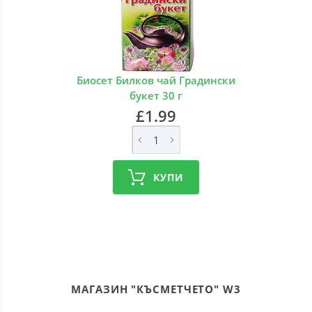
Биосет Билков чай Градински
букет 30 г
£1.99
КУПИ
МАГАЗИН "КЪСМЕТЧЕТО" W3