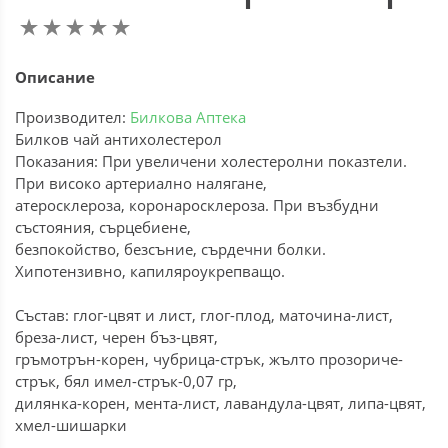
Описание
Производител:
Билкова Аптека
Билков чай антихолестерол
Показания: При увеличени холестеролни показтели.
При високо артериално налягане,
атеросклероза, коронаросклероза. При възбудни
състояния, сърцебиене,
безпокойство, безсъние, сърдечни болки.
Хипотензивно, капиляроукрепващо.
Състав: глог-цвят и лист, глог-плод, маточина-лист,
бреза-лист, черен бъз-цвят,
гръмотрън-корен, чубрица-стрък, жълто прозориче-
стрък, бял имел-стрък-0,07 гр,
дилянка-корен, мента-лист, лавандула-цвят, липа-цвят,
хмел-шишарки