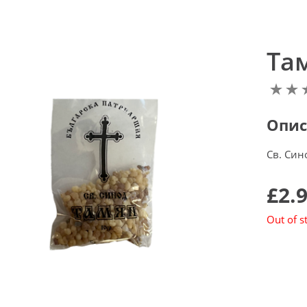
Та
Опис
Св. Син
£2.
Out of s