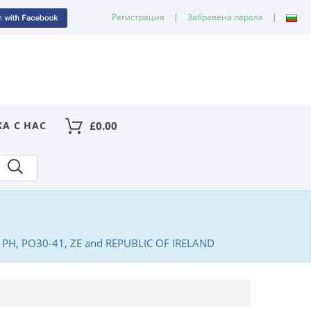
Регистрация
|
Забравена парола
|
КА С НАС
£
0.00
PA, PH, PO30-41, ZE and REPUBLIC OF IRELAND