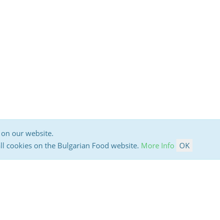
 on our website.
all cookies on the Bulgarian Food website.
More Info
OK