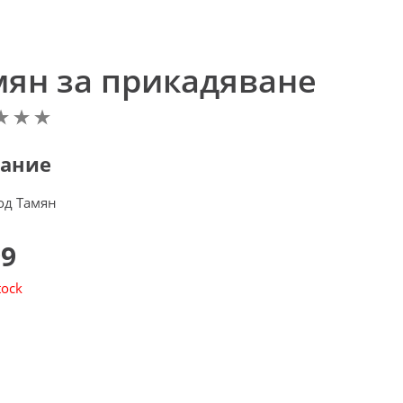
мян за прикадяване
ание
од Тамян
99
tock