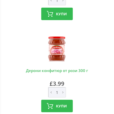
КУПИ
Дерони конфитюр от рози 300 г
£3.99
КУПИ