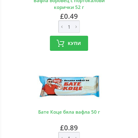
Вафла Боровец с портокалови
корички 52 г
£0.49
КУПИ
Бате Коце бяла вафла 50 г
£0.89