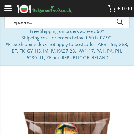
£
0.00
Free Shipping on orders above £60*
Shipping cost for orders below £60 is £7.99.
*Free Shipping does not apply to postcodes: AB31-56, G83,
BT, FK, GY, HS, IM, IV, KA27-28, KW1-17, PA1, PA, PH,
PO30-41, ZE and REPUBLIC OF IRELAND