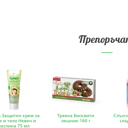
Препоръча
о Защитен крем за
Траяна Бисквити
Слънч
е и тяло Невен и
лешник 160 г
сла
аслина 75 мл