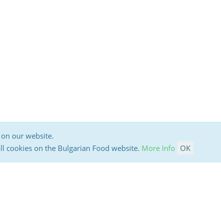
 on our website.
all cookies on the Bulgarian Food website.
More Info
OK