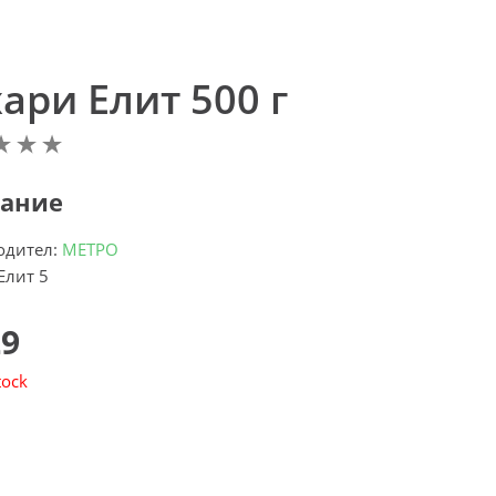
ари Елит 500 г
ание
одител:
МЕТРО
Елит 5
29
tock