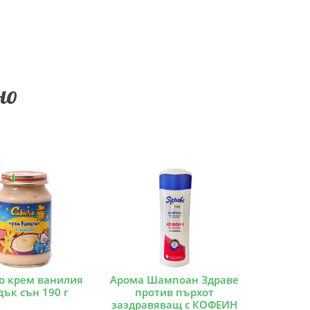
но
о крем ванилия
Арома Шампоан Здраве
дък сън 190 г
против пърхот
заздравяващ с КОФЕИН