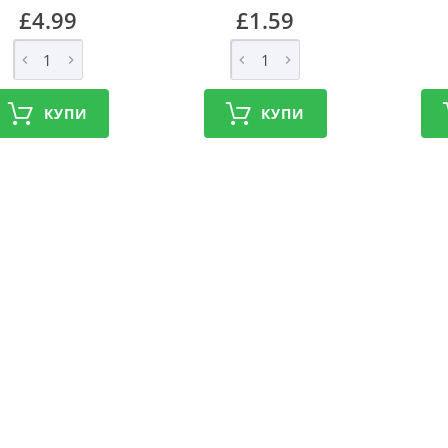
£4.99
£1.59
КУПИ
КУПИ