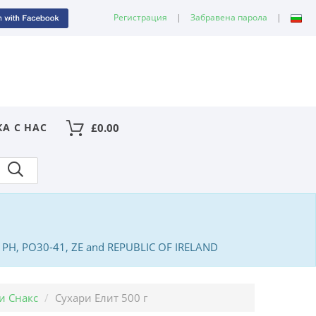
Регистрация
|
Забравена парола
|
КА С НАС
£
0.00
PA, PH, PO30-41, ZE and REPUBLIC OF IRELAND
и Снакс
Сухари Елит 500 г