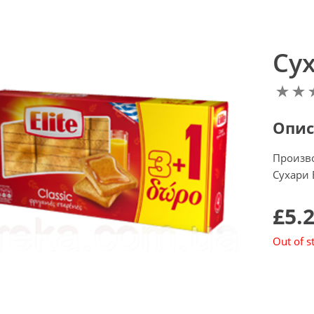
Сух
Опис
Произв
Сухари 
£5.
Out of s