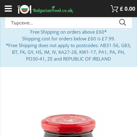
£
0.00
Free Shipping on orders above £60*
Shipping cost for orders below £60 is £7.99.
*Free Shipping does not apply to postcodes: AB31-56, G83,
BT, FK, GY, HS, IM, IV, KA27-28, KW1-17, PA1, PA, PH,
PO30-41, ZE and REPUBLIC OF IRELAND