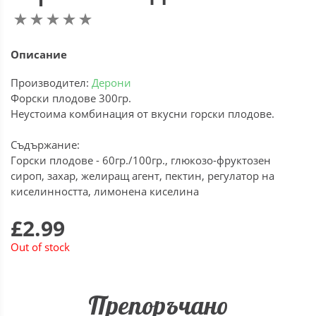
Описание
Производител:
Дерони
Форски плодове 300гр.
Неустоима комбинация от вкусни горски плодове.
Съдържание:
Горски плодове - 60гр./100гр., глюкозо-фруктозен
сироп, захар, желиращ агент, пектин, регулатор на
киселинността, лимонена киселина
£2.99
Out of stock
Препоръчано