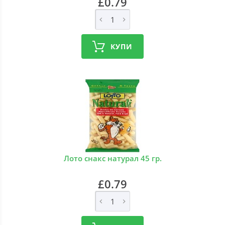
£0.79
КУПИ
Лото снакс натурал 45 гр.
£0.79