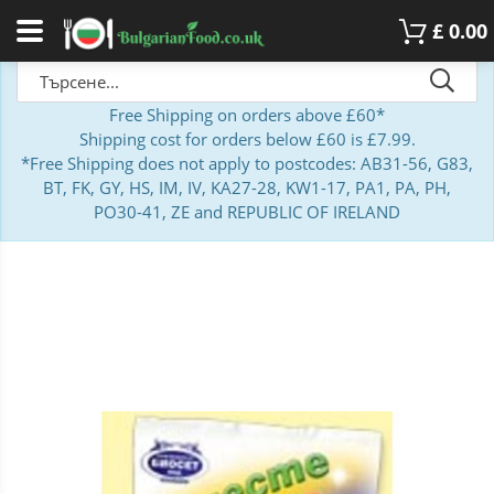
£
0.00
Free Shipping on orders above £60*
Shipping cost for orders below £60 is £7.99.
*Free Shipping does not apply to postcodes: AB31-56, G83,
BT, FK, GY, HS, IM, IV, KA27-28, KW1-17, PA1, PA, PH,
PO30-41, ZE and REPUBLIC OF IRELAND