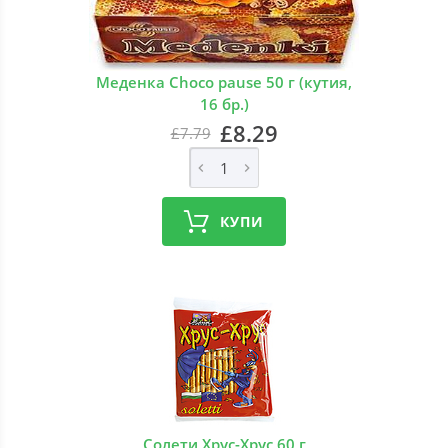
Меденка Choco pause 50 г (кутия,
16 бр.)
£8.29
£7.79
КУПИ
Солети Хрус-Хрус 60 г