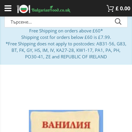
£
0.00
Free Shipping on orders above £60*
Shipping cost for orders below £60 is £7.99.
*Free Shipping does not apply to postcodes: AB31-56, G83,
BT, FK, GY, HS, IM, IV, KA27-28, KW1-17, PA1, PA, PH,
PO30-41, ZE and REPUBLIC OF IRELAND