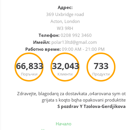
Адрес:
369 Uxbridge road
Acton, London
W3 9RH
Телефон:
0208 992 3460
Имейл:
polar13ltd@gmail.com
Работно време:
09:00 AM - 21:00 PM
66,833
32,043
733
Поръчки
Клиенти
Продукти
Zdravejte, blagodarq za dostavkata ,o4arovana sym ot
grijata s koqto bqha opakovani produktite
S pozdrav Y Tzolova-Gerdjikova
Начало