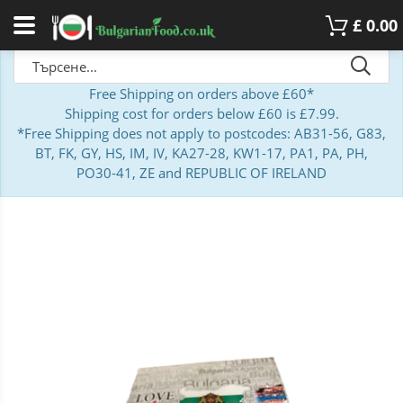
£
0.00
Free Shipping on orders above £60*
Shipping cost for orders below £60 is £7.99.
*Free Shipping does not apply to postcodes: AB31-56, G83,
BT, FK, GY, HS, IM, IV, KA27-28, KW1-17, PA1, PA, PH,
PO30-41, ZE and REPUBLIC OF IRELAND