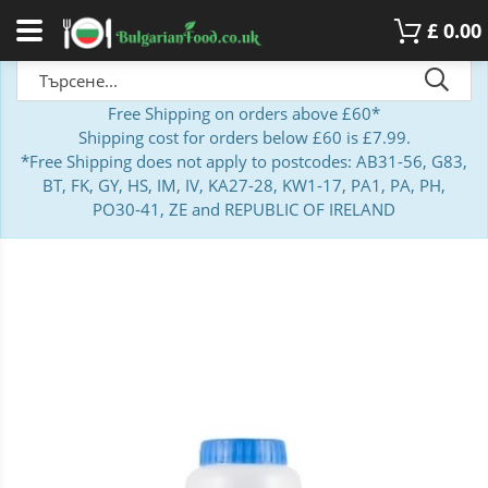
£
0.00
Free Shipping on orders above £60*
Shipping cost for orders below £60 is £7.99.
*Free Shipping does not apply to postcodes: AB31-56, G83,
BT, FK, GY, HS, IM, IV, KA27-28, KW1-17, PA1, PA, PH,
PO30-41, ZE and REPUBLIC OF IRELAND