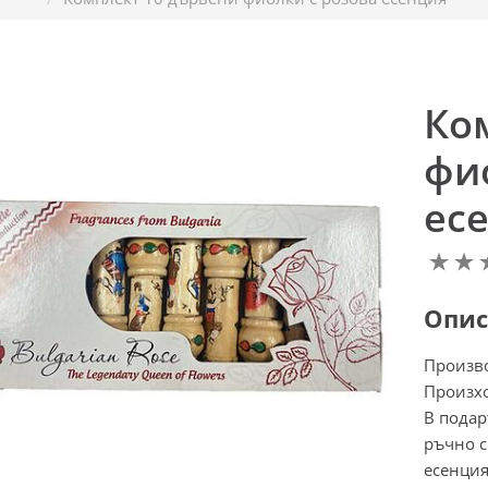
Ко
фи
ес
Опис
Произв
Произхо
В подар
ръчно с
есенция