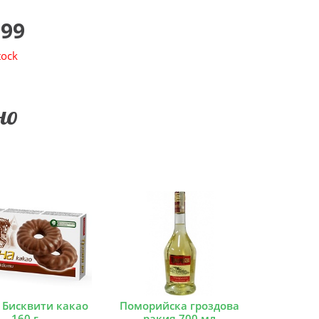
.99
tock
но
 Бисквити какао
Поморийска гроздова
160 г
ракия 700 мл