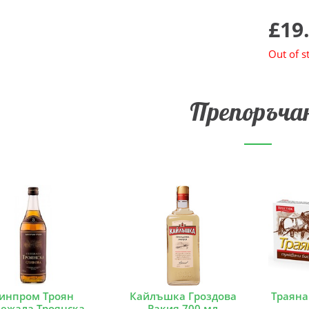
£19
Out of s
Препоръча
инпром Троян
Кайлъшка Гроздова
Траяна
ежала Троянска
Ракия 700 мл