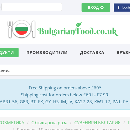
:
ВХОД
ДУКТИ
ПРОИЗВОДИТЕЛИ
ДОСТАВКА
ВРЪЗ
Free Shipping on orders above £60*
Shipping cost for orders below £60 is £7.99.
: AB31-56, G83, BT, FK, GY, HS, IM, IV, KA27-28, KW1-17, PA1, 
КОЗМЕТИКА
С българска роза
СУВЕНИРИ БЪЛГАРИЯ
Комплект 10 дървени фиолки с розова есенция