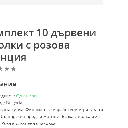
мплект 10 дървени
олки с розова
енция
ание
одител:
Сувенири
д: Bulgaria
ъчна кутия. Фиолките са изработени и рисувани
 български народни мотиви. Всяка фиолка има
 Роза в стъклена опаковка.