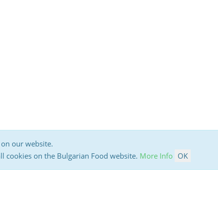
 on our website.
all cookies on the Bulgarian Food website.
More Info
OK