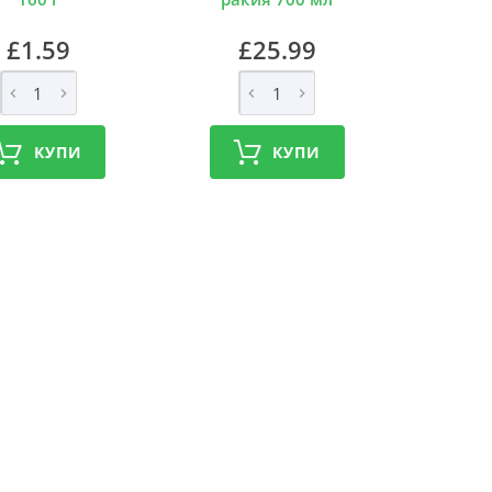
£1.59
£25.99
КУПИ
КУПИ