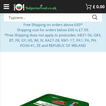
£
0.00
Free Shipping on orders above £60*
Shipping cost for orders below £60 is £7.99.
*Free Shipping does not apply to postcodes: AB31-56, G83,
BT, FK, GY, HS, IM, IV, KA27-28, KW1-17, PA1, PA, PH,
PO30-41, ZE and REPUBLIC OF IRELAND