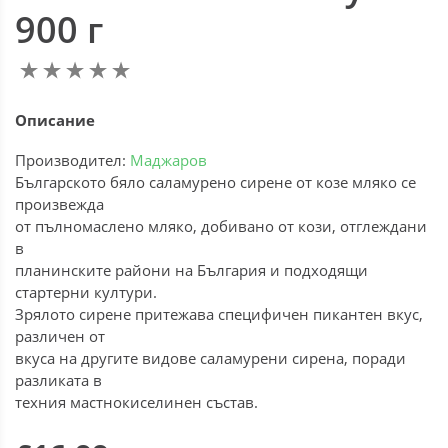
900 г
Описание
Производител:
Маджаров
Българското бяло саламурено сирене от козе мляко се
произвежда
от пълномаслено мляко, добивано от кози, отглеждани
в
планинските райони на България и подходящи
стартерни култури.
Зрялото сирене притежава специфичен пикантен вкус,
различен от
вкуса на другите видове саламурени сирена, поради
разликата в
техния мастнокиселинен състав.