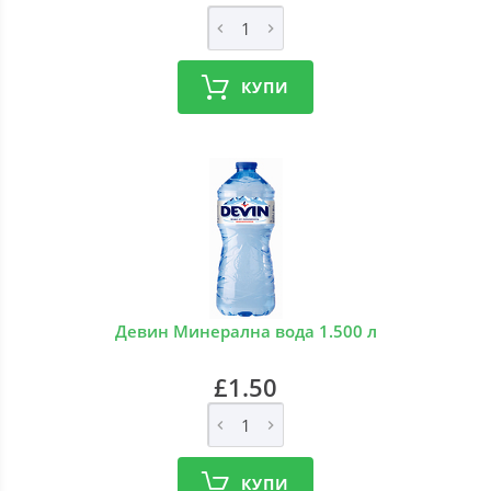
КУПИ
Девин Минерална вода 1.500 л
£1.50
КУПИ