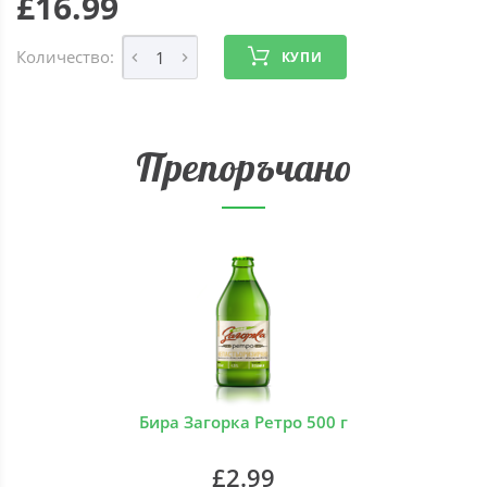
£16.99
Количество:
КУПИ
Препоръчано
Бира Загорка Ретро 500 г
£2.99