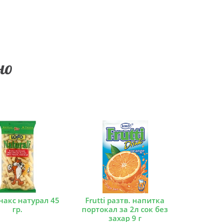
но
накс натурал 45
Frutti разтв. напитка
гр.
портокал за 2л сок без
захар 9 г