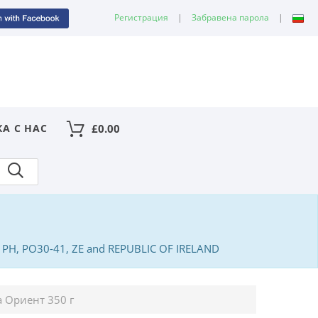
Регистрация
|
Забравена парола
|
КА С НАС
£
0.00
PA, PH, PO30-41, ZE and REPUBLIC OF IRELAND
а Ориент 350 г