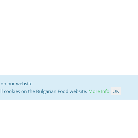
 on our website.
all cookies on the Bulgarian Food website.
More Info
OK