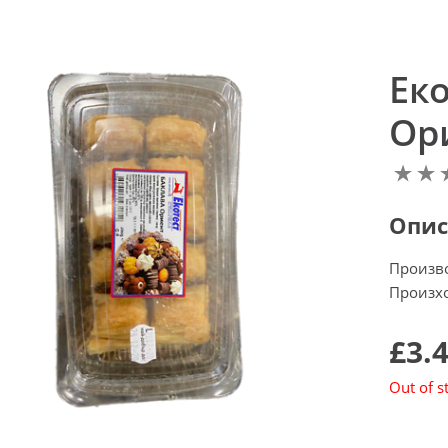
Ек
Ори
Опис
Произв
Произхо
£3.
Out of s