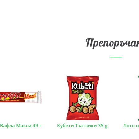
Препоръча
 Вафла Макси 49 г
Кубети Тзатзики 35 g
Лото с