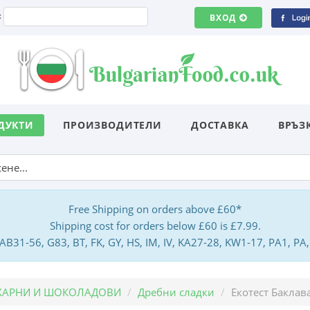
:
ВХОД
ДУКТИ
ПРОИЗВОДИТЕЛИ
ДОСТАВКА
ВРЪЗ
Free Shipping on orders above £60*
Shipping cost for orders below £60 is £7.99.
: AB31-56, G83, BT, FK, GY, HS, IM, IV, KA27-28, KW1-17, PA1, 
ХАРНИ И ШОКОЛАДОВИ
Дребни сладки
Екотест Баклав