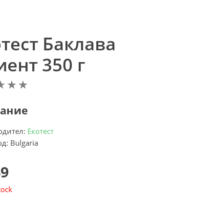
отест Баклава
ент 350 г
ание
одител:
Екотест
д: Bulgaria
49
tock