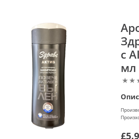
Ар
Зд
с 
мл
Опис
Произв
Произхо
£5.