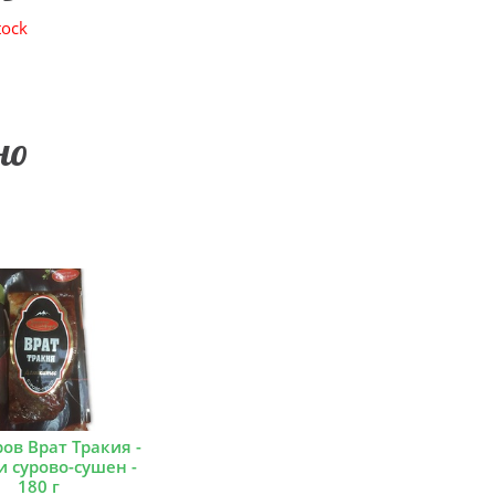
tock
но
ов Врат Тракия -
и сурово-сушен -
180 г