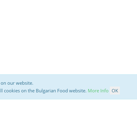
 on our website.
all cookies on the Bulgarian Food website.
More Info
OK