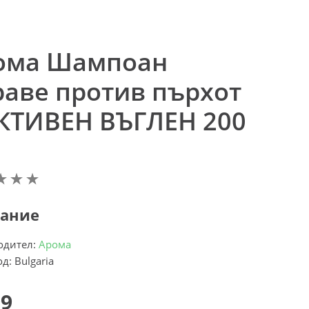
ома Шампоан
раве против пърхот
АКТИВЕН ВЪГЛЕН 200
ание
одител:
Арома
д: Bulgaria
99