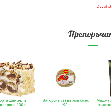
Out of s
Препоръча
орта Даниели
Загорска саздърма смес
Маджар
клерова 130 г
190 г
свинск