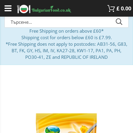
£
0.00
Free Shipping on orders above £60*
Shipping cost for orders below £60 is £7.99.
*Free Shipping does not apply to postcodes: AB31-56, G83,
BT, FK, GY, HS, IM, IV, KA27-28, KW1-17, PA1, PA, PH,
PO30-41, ZE and REPUBLIC OF IRELAND