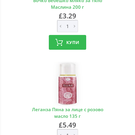
Бочко Бебешко мляко за тяло
Маслина 200 г
£3.29
КУПИ
Леганза Пяна за лице с розово
масло 135 г
£5.49