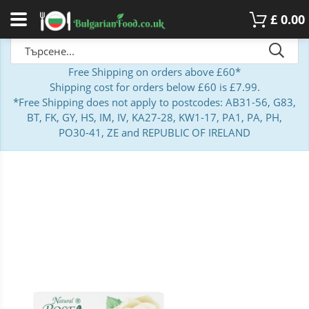
£
0.00
Free Shipping on orders above £60*
Shipping cost for orders below £60 is £7.99.
*Free Shipping does not apply to postcodes: AB31-56, G83,
BT, FK, GY, HS, IM, IV, KA27-28, KW1-17, PA1, PA, PH,
PO30-41, ZE and REPUBLIC OF IRELAND